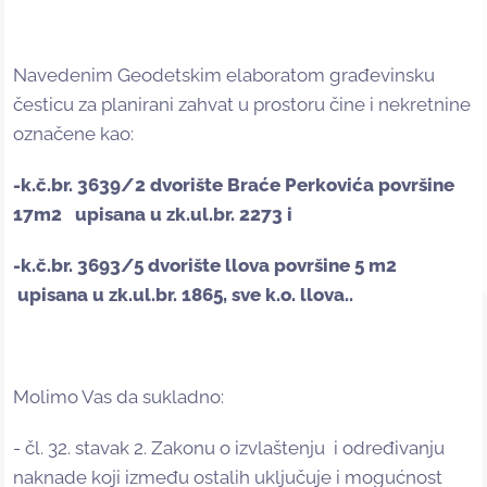
Navedenim Geodetskim elaboratom građevinsku
česticu za planirani zahvat u prostoru čine i nekretnine
označene kao:
-k.č.br. 3639/2
dvorište
Braće Perkovića
površine
17m
2
upisana u
zk
.
ul.br.
2273
i
-k.č.br. 3693/5 dvorište
llova površine
5
m
2
upisana u
zk.ul.br.
1865,
sve
k.o. llova.
.
Molimo Vas da sukladno:
- čl. 32. stavak 2. Zakonu o izvlaštenju i određivanju
naknade koji između ostalih uključuje i mogućnost