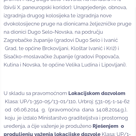
(bivši X. paneuropski koridor): Unaprjeđenje, obnova,
izgradnja drugog kolosijeka te izgradnja nove
dvokolosijecne pruge na dionicama željezničke pruge
na dionici Dugo Selo-Novska, na području
Zagrebačke županije (gradovi Dugo Selo i lvanić
Grad, te općine Brckovljani, Kloštar lvanić i Križ) i
Sisačko-moslavačke županije (gradovi Popovača,
Kutina i Novska, te općine Velika Ludina i Lipovljani).
U skladu sa pravomoćnom
Lokacijskom dozvolom
Klasa: UP/1-350-05/13-01/110, Urbroj: 531-05-1-14-62
od 06.06.2014. g. (pravomoćna dana 14.08.2014.g.),
koju je izdalo Ministarstvo graditeljstva i prostornog
uređenja, a čije važenje je produženo
Rješenjem o
produljenju važenja lokacijske dozvole
Klasa: UP/1-