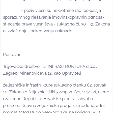
- poziv vlasniku nekretnine radi pokušaja
sporazumnog rješavanja imovinskopravnih odnosa-
stjecanja prava vlasništva - sukladno čl. 30. i 31. Zakona
o izvlaštenju i odredivanju naknade
Poštovani,
Trgovačko društvo HŽ INFRASTRUKTURA d.o.o.,
Zagreb, Mihanovićeva 12, kao Upravitelj
željezničke infrastrukture sukladno clanku 82. stavak
10. Zakona o željeznici (NN 32/19,20/21, 114/22), u ime
i za račun Republike Hrvatske planira zahvat u
prostoru: Glavna željeznička pruga za međunarodni
promet M103 Dugo Selo-Novska, na koridoru RH1