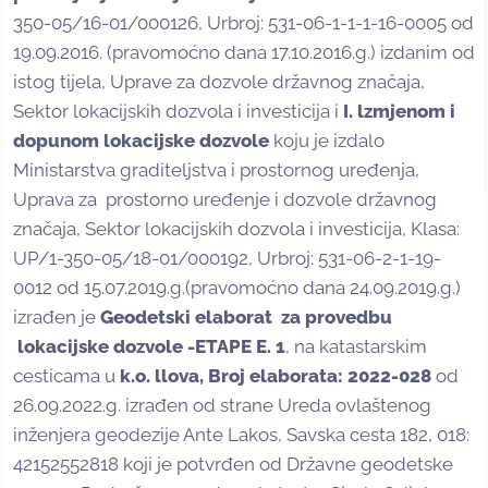
350-05/16-01/000126, Urbroj: 531-06-1-1-1-16-0005 od
19.09.2016. (pravomoćno dana 17.10.2016.g.) izdanim od
istog tijela, Uprave za dozvole državnog značaja,
Sektor lokacijskih dozvola i investicija i
I. lzmjenom i
dopunom lokacijske dozvole
koju je izdalo
Ministarstva graditeljstva i prostornog uređenja,
Uprava za prostorno uređenje i dozvole državnog
značaja, Sektor lokacijskih dozvola i investicija, Klasa:
UP/1-350-05/18-01/000192, Urbroj: 531-06-2-1-19-
0012 od 15.07.2019.g.(pravomoćno dana 24.09.2019.g.)
izrađen je
Geodetski elaborat za provedbu
lokacijske dozvole -ETAPE E. 1
, na katastarskim
cesticama u
k.o. llova, Broj elaborata: 2022-028
od
26.09.2022.g. izrađen od strane Ureda ovlaštenog
inženjera geodezije Ante Lakos, Savska cesta 182, 018:
42152552818 koji je potvrđen od Državne geodetske