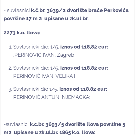
- suvlasnici
k.č.br.
3639/2
dvorište braće
Perkovića
površine
17 m
2
upisane u
zk.ul.br.
2273
k.o. llova
:
Suvlasnički dio: 1/5,
iznos od 118,82
eu
r
:
,
PERINOVIĆ IVAN, Zagreb
Suvlasnički dio: 1/5,
iznos od 118,82
eu
r
:
PERINOVIĆ IVAN, VELIKA I
Suvlasnicki dio 1/5,
iznos od 118,82 eur:
PERINOVIĆ ANTUN, NJEMACKA;
-suvlasnici
k.c.br. 3693/5 dvorište llova površine
5
m
2
upisane u
zk.ul.br.
1865 k.o. llova: