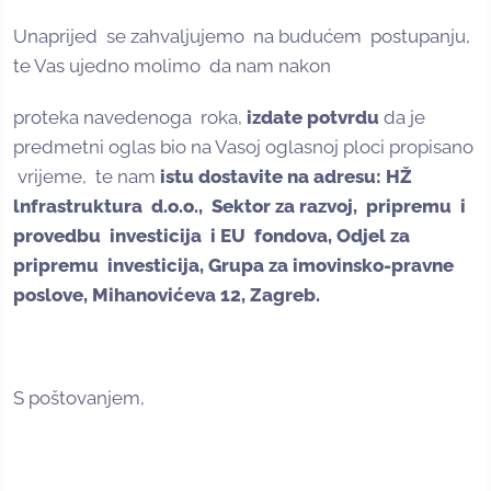
Unaprijed se zahvaljujemo na budućem postupanju,
te Vas ujedno molimo da nam nakon
proteka navedenoga roka,
izdate potvrdu
da je
predmetni oglas bio na Vasoj oglasnoj ploci propisano
vrijeme, te nam
istu dostavite na
adresu
:
HŽ
lnfrastruktura d.o.o.,
Sektor za
razvoj, pripremu i
provedbu investicija i
EU
fondova, Odjel
za
pripremu investicija,
Grupa za
imovinsko-pravne
poslove, Mihanovićeva 12,
Zagreb.
S poštovanjem,