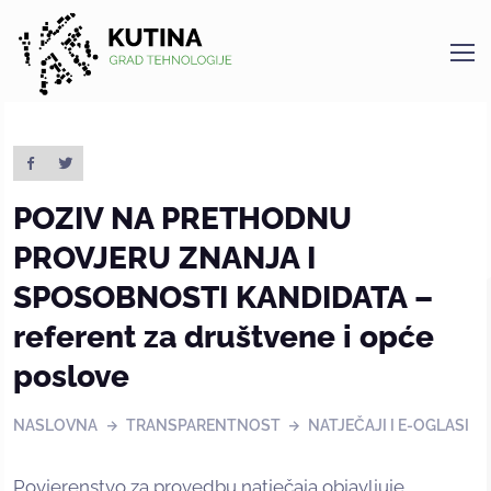
Kutina
POZIV NA PRETHODNU
PROVJERU ZNANJA I
SPOSOBNOSTI KANDIDATA –
referent za društvene i opće
poslove
NASLOVNA
TRANSPARENTNOST
NATJEČAJI I E-OGLASI
Povjerenstvo za provedbu natječaja objavljuje