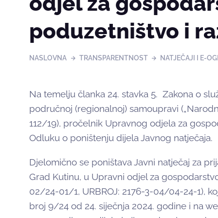
odjel za gospodar
poduzetništvo i ra
NASLOVNA
TRANSPARENTNOST
NATJEČAJI I E-OG
Na temelju članka 24. stavka 5. Zakona o slu
područnoj (regionalnoj) samoupravi („Narodne
112/19), pročelnik Upravnog odjela za gospod
Odluku o poništenju dijela Javnog natječaja.
Djelomično se poništava Javni natječaj za pr
Grad Kutinu, u Upravni odjel za gospodarstvo
02/24-01/1, URBROJ: 2176-3-04/04-24-1), koj
broj 9/24 od 24. siječnja 2024. godine i na we