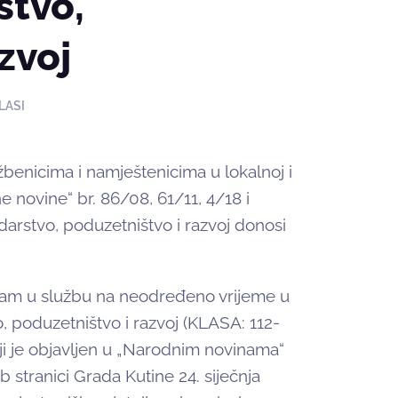
stvo,
zvoj
LASI
žbenicima i namještenicima u lokalnoj i
 novine“ br. 86/08, 61/11, 4/18 i
arstvo, poduzetništvo i razvoj donosi
ijam u službu na neodređeno vrijeme u
, poduzetništvo i razvoj (KLASA: 112-
i je objavljen u „Narodnim novinama“
b stranici Grada Kutine 24. siječnja