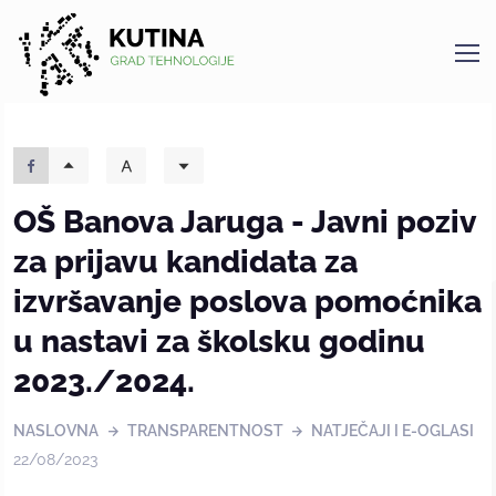
Kutina
OŠ Banova Jaruga - Javni poziv
za prijavu kandidata za
izvršavanje poslova pomoćnika
u nastavi za školsku godinu
2023./2024.
NASLOVNA
TRANSPARENTNOST
NATJEČAJI I E-OGLASI
22/08/2023