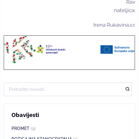
Rav
nateljica:
Irena Rukavina,v.r.
Obavijesti
PROMET
(9)