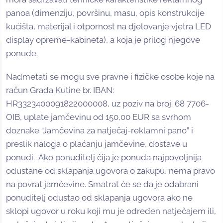
panoa (dimenziju, površinu, masu, opis konstrukcije
kućišta, materijal i otpornost na djelovanje vjetra LED
display opreme-kabineta), a koja je prilog njegove
ponude.
Nadmetati se mogu sve pravne i fizičke osobe koje na
račun Grada Kutine br. IBAN:
HR3323400091822000008, uz poziv na broj: 68 7706-
OIB, uplate jamčevinu od 150,00 EUR sa svrhom
doznake “Jamčevina za natječaj-reklamni pano” i
preslik naloga o plaćanju jamčevine, dostave u
ponudi. Ako ponuditelj čija je ponuda najpovoljnija
odustane od sklapanja ugovora o zakupu, nema pravo
na povrat jamčevine. Smatrat će se da je odabrani
ponuditelj odustao od sklapanja ugovora ako ne
sklopi ugovor u roku koji mu je određen natječajem ili,