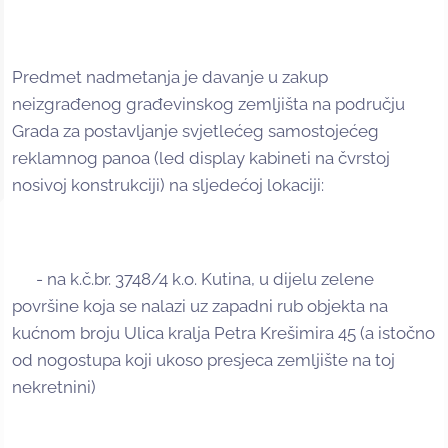
Predmet nadmetanja je davanje u zakup
neizgrađenog građevinskog zemljišta na području
Grada za postavljanje svjetlećeg samostojećeg
reklamnog panoa (led display kabineti na čvrstoj
nosivoj konstrukciji) na sljedećoj lokaciji:
- na k.č.br. 3748/4 k.o. Kutina, u dijelu zelene
površine koja se nalazi uz zapadni rub objekta na
kućnom broju Ulica kralja Petra Krešimira 45 (a istočno
od nogostupa koji ukoso presjeca zemljište na toj
nekretnini)