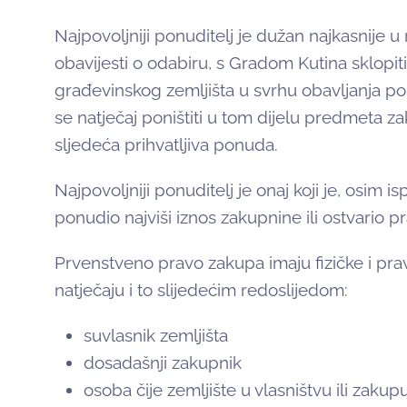
Najpovoljniji ponuditelj je dužan najkasnije
obavijesti o odabiru, s Gradom Kutina sklop
građevinskog zemljišta u svrhu obavljanja pol
se natječaj poništiti u tom dijelu predmeta zak
sljedeća prihvatljiva ponuda.
Najpovoljniji ponuditelj je onaj koji je, osim i
ponudio najviši iznos zakupnine ili ostvario p
Prvenstveno pravo zakupa imaju fizičke i pra
natječaju i to slijedećim redoslijedom:
suvlasnik zemljišta
dosadašnji zakupnik
osoba čije zemljište u vlasništvu ili zakup