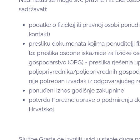
sadržavati:
podatke o fizičkoj ili pravnoj osobi ponudi
kontakt)
presliku dokumenata kojima ponuditelji fi
to: preslika osobne iskaznice za fizičke o
gospodarstvo (OPG) - preslika rješenja u
poljoprivrednika/poljoprivrednih gospoda
nije potreban izvadak iz odgovarajućeg r
ponuđeni iznos godišnje zakupnine
potvrdu Porezne uprave o podmirenju do
Hrvatskoj
Službe Grada će izvršiti uvid u stanje dug