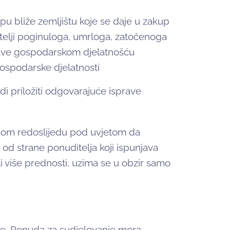
kupu bliže zemljištu koje se daje u zakup
obitelji poginuloga, umrloga, zatočenoga
e bave gospodarskom djelatnošću
gospodarske djelatnosti
 priložiti odgovarajuće isprave
om redoslijedu pod uvjetom da
 od strane ponuditelja koji ispunjava
li više prednosti, uzima se u obzir samo
be. Ponuda za sudjelovanje mora