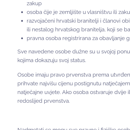
zakup
osoba čije je zemljište u vlasništvu ili za
razvojačeni hrvatski branitelji i članovi 
ili nestalog hrvatskog branitelja, koji s
pravna osoba registrirana za obavljanje 
Sve navedene osobe dužne su u svojoj ponudi
kojima dokazuju svoj status.
Osobe imaju pravo prvenstva prema utvrđen
prihvate najvišu cijenu postignutu natječajem
natječajne uvjete. Ako osoba ostvaruje dvije i
redoslijed prvenstva.
Nadmetati se mogu sve pravne i fizičke oso