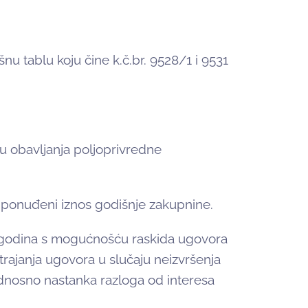
nu tablu koju čine k.č.br. 9528/1 i 9531
u obavljanja poljoprivredne
ći ponuđeni iznos godišnje zakupnine.
5 godina s mogućnošću raskida ugovora
rajanja ugovora u slučaju neizvršenja
odnosno nastanka razloga od interesa