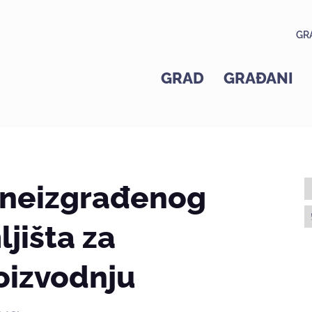
GR
GRAD
GRAĐANI
 neizgrađenog
jišta za
oizvodnju