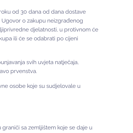
 u roku od 30 dana od dana dostave
iti Ugovor o zakupu neizgrađenog
jiprivredne djelatnosti, u protivnom će
upa ili će se odabrati po cijeni
spunjavanja svih uvjeta natječaja,
ravo prvenstva.
vne osobe koje su sudjelovale u
u graniči sa zemljištem koje se daje u