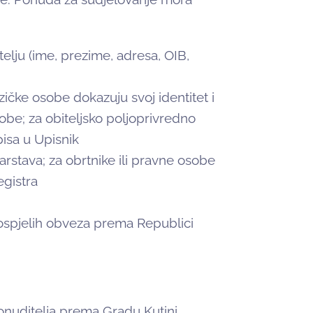
telju (ime, prezime, adresa, OIB,
zičke osobe dokazuju svoj identitet i
sobe; za obiteljsko poljoprivredno
pisa u Upisnik
rstava; za obrtnike ili pravne osobe
egistra
spjelih obveza prema Republici
a ponuditelja prema Gradu Kutini.