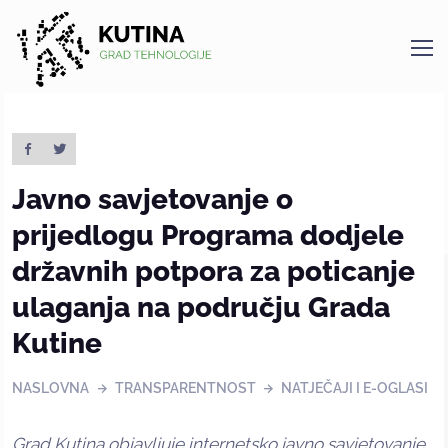
Kutina
Javno savjetovanje o
prijedlogu Programa dodjele
državnih potpora za poticanje
ulaganja na području Grada
Kutine
NASLOVNA
TRANSPARENTNOST
NATJEČAJI I E-OGLASI
Grad Kutina objavljuje internetsko javno savjetovanje