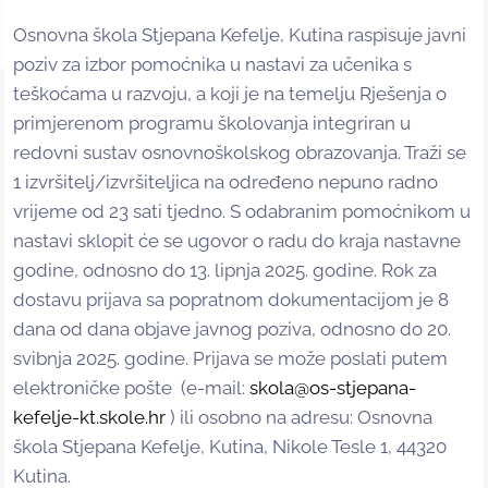
Osnovna škola Stjepana Kefelje, Kutina raspisuje javni
poziv za izbor pomoćnika u nastavi za učenika s
teškoćama u razvoju, a koji je na temelju Rješenja o
primjerenom programu školovanja integriran u
redovni sustav osnovnoškolskog obrazovanja. Traži se
1 izvršitelj/izvršiteljica na određeno nepuno radno
vrijeme od 23 sati tjedno. S odabranim pomoćnikom u
nastavi sklopit će se ugovor o radu do kraja nastavne
godine, odnosno do 13. lipnja 2025. godine. Rok za
dostavu prijava sa popratnom dokumentacijom je 8
dana od dana objave javnog poziva, odnosno do 20.
svibnja 2025. godine. Prijava se može poslati putem
elektroničke pošte (e-mail:
skola@os-stjepana-
kefelje-kt.skole.hr
) ili osobno na adresu: Osnovna
škola Stjepana Kefelje, Kutina, Nikole Tesle 1, 44320
Kutina.