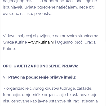
natječajnog roka ili su nepotpune, kao i one koje ne
ispunjavaju uvjete određene natječajem, neće biti
uvrštene na listu prvenstva.
V. Javni natječaj objavljen je na mrežnim stranicama
Grada Kutine
www.kutina.hr
i Oglasnoj ploči Grada
Kutine.
OPĆI UVJETI ZA PODNOŠENJE PRIJAVA:
VI.
Pravo na podnošenje prijave imaju
:
- organizacije civilnog društva (udruge, zaklade,
fundacije, umjetničke organizacije te ustanove koje
nisu osnovane kao javne ustanove niti radi stjecanja