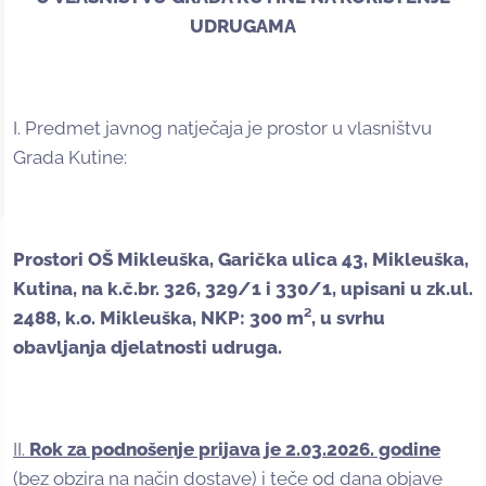
UDRUGAMA
I. Predmet javnog natječaja je prostor u vlasništvu
Grada Kutine:
Prostori OŠ Mikleuška, Garička ulica 43, Mikleuška,
Kutina, na k.č.br. 326, 329/1 i 330/1, upisani u zk.ul.
2488, k.o. Mikleuška, NKP: 300 m², u svrhu
obavljanja djelatnosti udruga.
II.
Rok za podnošenje prijava je 2.03.2026. godine
(bez obzira na način dostave) i teče od dana objave