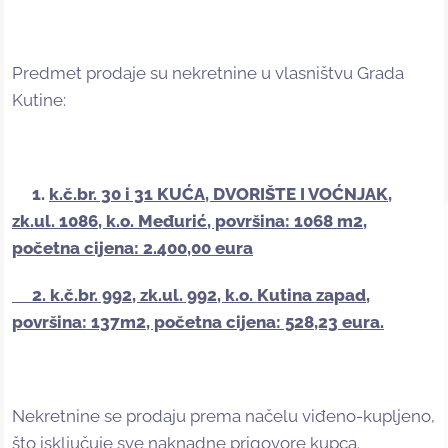
Predmet prodaje su nekretnine u vlasništvu Grada
Kutine:
1.
k.č.br. 30 i 31 KUĆA, DVORIŠTE I VOĆNJAK,
zk.ul. 1086, k.o. Međurić, površina: 1068 m2,
početna cijena: 2.400,00 eura
2. k.č.br. 992, zk.ul. 992, k.o. Kutina zapad,
površina: 137m2, početna cijena: 528,23 eura.
Nekretnine se prodaju prema načelu viđeno-kupljeno,
što isključuje sve naknadne prigovore kupca.