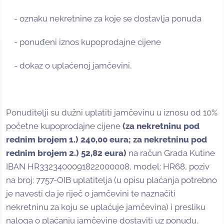
- oznaku nekretnine za koje se dostavlja ponuda
- ponuđeni iznos kupoprodajne cijene
- dokaz o uplaćenoj jamčevini.
Ponuditelji su dužni uplatiti jamčevinu u iznosu od 10%
početne kupoprodajne cijene
(za nekretninu pod
rednim brojem 1.) 240,00 eura; za nekretninu pod
rednim brojem 2.) 52,82 eura
)
na račun Grada Kutine
IBAN HR3323400091822000008, model: HR68, poziv
na broj: 7757-OIB uplatitelja (u opisu plaćanja potrebno
je navesti da je riječ o jamčevini te naznačiti
nekretninu za koju se uplaćuje jamčevina) i presliku
naloga o plaćanju jamčevine dostaviti uz ponudu.