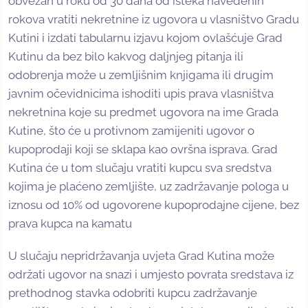
obvezan u roku od 30 dana od isteka navedenih
rokova vratiti nekretnine iz ugovora u vlasništvo Gradu
Kutini i izdati tabularnu izjavu kojom ovlašćuje Grad
Kutinu da bez bilo kakvog daljnjeg pitanja ili
odobrenja može u zemljišnim knjigama ili drugim
javnim očevidnicima ishoditi upis prava vlasništva
nekretnina koje su predmet ugovora na ime Grada
Kutine, što će u protivnom zamijeniti ugovor o
kupoprodaji koji se sklapa kao ovršna isprava. Grad
Kutina će u tom slučaju vratiti kupcu sva sredstva
kojima je plaćeno zemljište, uz zadržavanje pologa u
iznosu od 10% od ugovorene kupoprodajne cijene, bez
prava kupca na kamatu
U slučaju nepridržavanja uvjeta Grad Kutina može
održati ugovor na snazi i umjesto povrata sredstava iz
prethodnog stavka odobriti kupcu zadržavanje