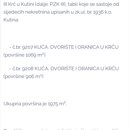
III Krč u Kutini (dalje: PZK III), tabli koje se sastoje od
sljedećih nekretnina upisanih u zk.ul. br. 1936 k.o.
Kutina:
- č.br. 9207 KUĆA, DVORIŠTE I ORANICA U KRČU
2
(površine 1069 m
)
- č.br. 9208 KUĆA, DVORIŠTE I ORANICA U KRČU
2
(površine 906 m
)
Ukupna površina je 1975 m².