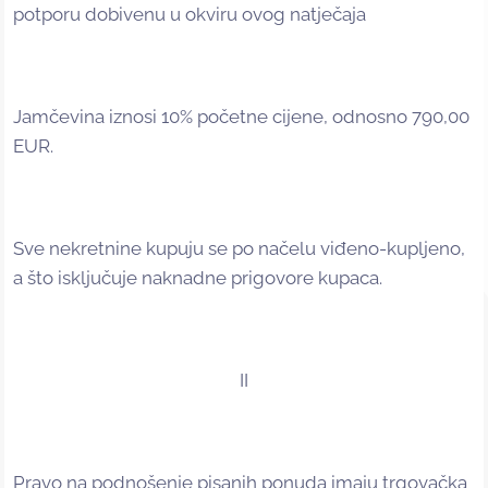
potporu dobivenu u okviru ovog natječaja
Jamčevina iznosi 10% početne cijene, odnosno 790,00
EUR.
Sve nekretnine kupuju se po načelu viđeno-kupljeno,
a što isključuje naknadne prigovore kupaca.
II
Pravo na podnošenje pisanih ponuda imaju trgovačka