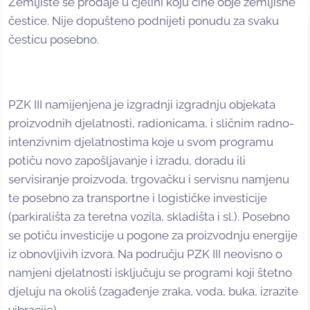
Zemljište se prodaje u cjelini koju čine obje zemljišne
čestice. Nije dopušteno podnijeti ponudu za svaku
česticu posebno.
PZK III namijenjena je izgradnji izgradnju objekata
proizvodnih djelatnosti, radionicama, i sličnim radno-
intenzivnim djelatnostima koje u svom programu
potiču novo zapošljavanje i izradu, doradu ili
servisiranje proizvoda, trgovačku i servisnu namjenu
te posebno za transportne i logističke investicije
(parkirališta za teretna vozila, skladišta i sl.). Posebno
se potiču investicije u pogone za proizvodnju energije
iz obnovljivih izvora. Na području PZK III neovisno o
namjeni djelatnosti isključuju se programi koji štetno
djeluju na okoliš (zagađenje zraka, voda, buka, izrazite