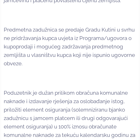
jamčevinu i plaćenu povlaštenu cijenu zemljišta.
Predmetna zadužnica se predaje Gradu Kutini u svrhu
ne pridržavanja kupca uvjeta iz Programa/ugovora o
kupoprodaji i mogućeg zadržavanja predmetnog
zemljišta u vlasništvu kupca koji nije ispunio ugovorne
obveze.
Poduzetnik je dužan prilikom obračuna komunalne
naknade i izdavanje rješenja za oslobađanje istog,
priložiti element osiguranja (solemniziranu bjanko
zadužnicu s jamcem platcem ili drugi odgovarajući
element osiguranja) u 100% iznosu obračunate
komunalne naknade za tekuću kalendarsku godinu za