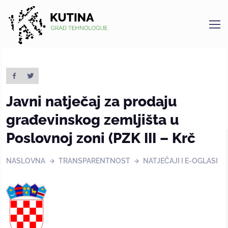
Kutina
Javni natječaj za prodaju
građevinskog zemljišta u
Poslovnoj zoni (PZK III – Krč
NASLOVNA
TRANSPARENTNOST
NATJEČAJI I E-OGLASI