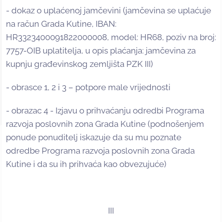
- dokaz o uplaćenoj jamčevini (jamčevina se uplaćuje
na račun Grada Kutine, IBAN:
HR3323400091822000008, model: HR68, poziv na broj:
7757-OIB uplatitelja, u opis plaćanja: jamčevina za
kupnju građevinskog zemljišta PZK III)
- obrasce 1, 2 i 3 – potpore male vrijednosti
- obrazac 4 - Izjavu o prihvaćanju odredbi Programa
razvoja poslovnih zona Grada Kutine (podnošenjem
ponude ponuditelj iskazuje da su mu poznate
odredbe Programa razvoja poslovnih zona Grada
Kutine i da su ih prihvaća kao obvezujuće)
III