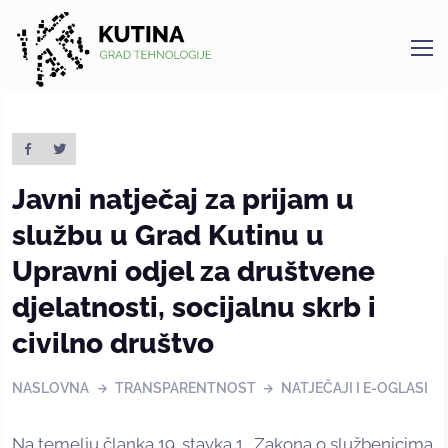
Kutina
Javni natječaj za prijam u
službu u Grad Kutinu u
Upravni odjel za društvene
djelatnosti, socijalnu skrb i
civilno društvo
NASLOVNA
TRANSPARENTNOST
NATJEČAJI I E-OGLASI
Na temelju članka 19. stavka 1. Zakona o službenicima