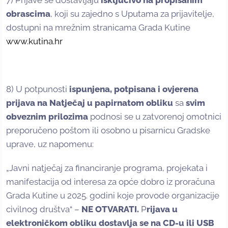
7) Prijave se dostavljaju
isključivo na propisanim
obrascima
, koji su zajedno s Uputama za prijavitelje,
dostupni na mrežnim stranicama Grada Kutine
www.kutina.hr
8) U potpunosti
ispunjena, potpisana i ovjerena
prijava na Natječaj u papirnatom obliku
sa
svim
obveznim prilozima
podnosi se u zatvorenoj omotnici
preporučeno poštom ili osobno u pisarnicu Gradske
uprave, uz napomenu:
„Javni natječaj za financiranje programa, projekata i
manifestacija od interesa za opće dobro iz proračuna
Grada Kutine u 2025. godini koje provode organizacije
civilnog društva“ –
NE OTVARATI.
P
rijava u
elektroničkom obliku dostavlja se na CD-u ili USB