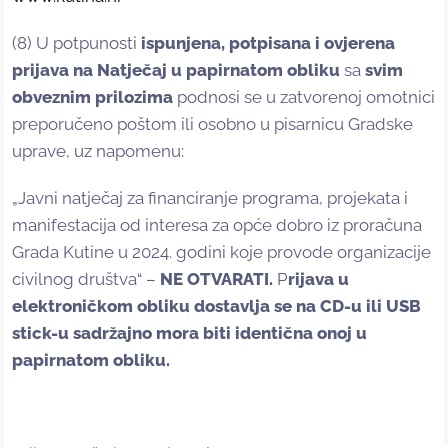
(8) U potpunosti
ispunjena, potpisana i ovjerena
prijava na Natječaj u papirnatom obliku
sa
svim
obveznim prilozima
podnosi se u zatvorenoj omotnici
preporučeno poštom ili osobno u pisarnicu Gradske
uprave, uz napomenu:
„Javni natječaj za financiranje programa, projekata i
manifestacija od interesa za opće dobro iz proračuna
Grada Kutine u 2024. godini koje provode organizacije
civilnog društva“ –
NE OTVARATI.
P
rijava u
elektroničkom obliku dostavlja se na CD-u ili USB
stick-u sadržajno mora biti identična onoj u
papirnatom obliku.