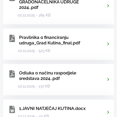
GRADONAČELNIKA UDRUGE
2024..pdf
02.12.2025 - 284 KB
Pravilnika o financiranju
udruga_Grad Kutina_final.pdf
02.12.2025 - 523 KB
Odluka o načinu raspodjele
sredstava 2024..pdf
02.12.2025 - 237 KB
1.JAVNI NATJEČAJ KUTINA.docx
02.12.2025 - 40 KB