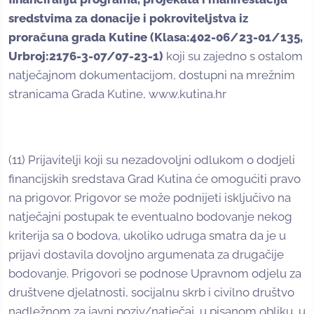
sredstvima za donacije i pokroviteljstva iz
proračuna grada Kutine (Klasa:402-06/23-01/135,
Urbroj:2176-3-07/07-23-1)
koji su zajedno s ostalom
natječajnom dokumentacijom, dostupni na mrežnim
stranicama Grada Kutine, www.kutina.hr
(11) Prijavitelji koji su nezadovoljni odlukom o dodjeli
financijskih sredstava Grad Kutina će omogućiti pravo
na prigovor. Prigovor se može podnijeti isključivo na
natječajni postupak te eventualno bodovanje nekog
kriterija sa 0 bodova, ukoliko udruga smatra da je u
prijavi dostavila dovoljno argumenata za drugačije
bodovanje. Prigovori se podnose Upravnom odjelu za
društvene djelatnosti, socijalnu skrb i civilno društvo
nadležnom za javni poziv/natječaj, u pisanom obliku, u