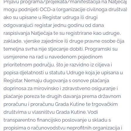
Prijavu programa/projekata/manifestacija na Natječaj
mogu podnijeti OCD-a (organizacije civilnoga društva)
ako su upisane u Registar udruga ili drugi
odgovarajući registar jednu godinu od dana
raspisivanja Natječaja te su registrirane kao udruge,
zaklade, vjerske zajednice ili druge pravne osobe čija
temeljna svrha nije stjecanje dobiti. Programski su
usmjerene na rad u navedenom pojedinom
prioritetnom području, što je razvidno iz ciljeva i
popisa djelatnosti u statutu Udruge koja je upisana u
Registar. Nemaju dugovanja s osnove plaćanja
doprinosa za mirovinsko i zdravstveno osiguranje i
plaćanje poreza te drugih davanja prema državnom
proračunu i proračunu Grada Kutine te trgovačkim
društvima u vlasništvu Grada Kutine. Vodi
transparentno financijsko poslovanje u skladu s
propisima o računovodstvu neprofitnih organizacija i