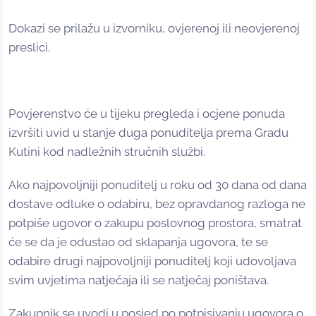
Dokazi se prilažu u izvorniku, ovjerenoj ili neovjerenoj
preslici.
Povjerenstvo će u tijeku pregleda i ocjene ponuda
izvršiti uvid u stanje duga ponuditelja prema Gradu
Kutini kod nadležnih stručnih službi.
Ako najpovoljniji ponuditelj u roku od 30 dana od dana
dostave odluke o odabiru, bez opravdanog razloga ne
potpiše ugovor o zakupu poslovnog prostora, smatrat
će se da je odustao od sklapanja ugovora, te se
odabire drugi najpovoljniji ponuditelj koji udovoljava
svim uvjetima natječaja ili se natječaj poništava.
Zakupnik se uvodi u posjed po potpisivanju ugovora o