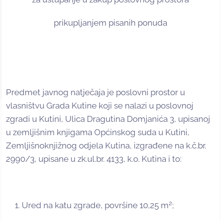
prikupljanjem pisanih ponuda
Predmet javnog natječaja je poslovni prostor u
vlasništvu Grada Kutine koji se nalazi u poslovnoj
zgradi u Kutini, Ulica Dragutina Domjanića 3, upisanoj
u zemljišnim knjigama Općinskog suda u Kutini,
Zemljišnoknjižnog odjela Kutina, izgrađene na k.č.br.
2990/3, upisane u zk.ul.br. 4133, k.o. Kutina i to:
2
Ured na katu zgrade, površine 10,25 m
;