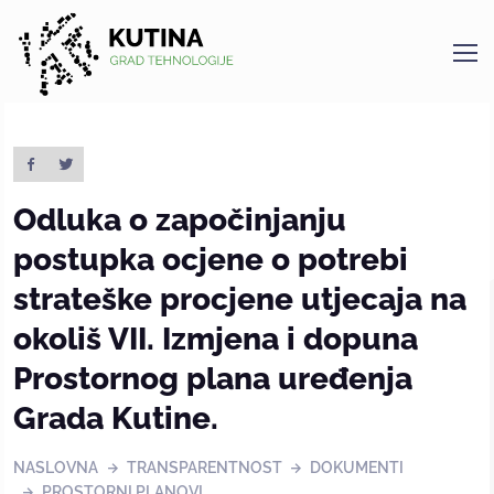
Kutina
Odluka o započinjanju
postupka ocjene o potrebi
strateške procjene utjecaja na
okoliš VII. Izmjena i dopuna
Prostornog plana uređenja
Grada Kutine.
NASLOVNA
TRANSPARENTNOST
DOKUMENTI
PROSTORNI PLANOVI