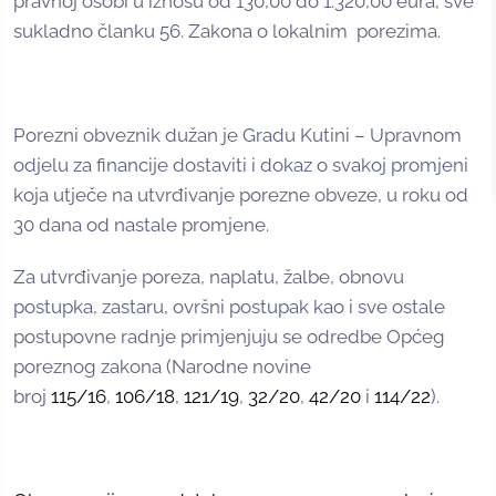
pravnoj osobi u iznosu od 130,00 do 1.320,00 eura, sve
sukladno članku 56. Zakona o lokalnim porezima.
Porezni obveznik dužan je Gradu Kutini – Upravnom
odjelu za financije dostaviti i dokaz o svakoj promjeni
koja utječe na utvrđivanje porezne obveze, u roku od
30 dana od nastale promjene.
Za utvrđivanje poreza, naplatu, žalbe, obnovu
postupka, zastaru, ovršni postupak kao i sve ostale
postupovne radnje primjenjuju se odredbe Općeg
poreznog zakona (Narodne novine
broj
115/16
,
106/18
,
121/19
,
32/20
,
42/20
i
114/22
).