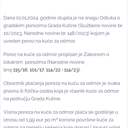
Dana 01.01.2024. godine stupila je na snagu Odluka o
gradskim porezima Grada Kutine (Službene novine br.
10/2023, Narodne novine br. 148/2023) kojom je
uveden porez na kuće za odmor.
Porez na kuće za odmor propisan je Zakonom o
lokalnim porezima (Narodne novine
broj
115/16
,
101/17
,
114/22
i
114/23
).
Obveznik plaćanja poreza na kuću za odmor je svaka
pravna ili fizička osoba koja je vlasnik kuće za odmor
na području Grada Kutine.
Visina poreza na kuće za odmor plaća se godišnje u
2
iznosu od 1,99 eur po m
korisne površine kuće za
odmor na temelju rješenja koje donosi Upravni odjel