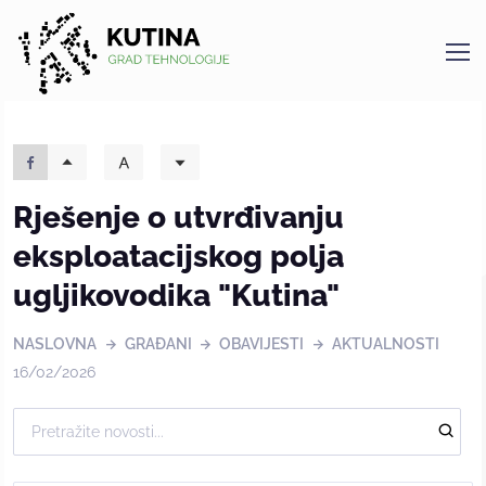
Kutina
Rješenje o utvrđivanju
eksploatacijskog polja
ugljikovodika "Kutina"
NASLOVNA
GRAĐANI
OBAVIJESTI
AKTUALNOSTI
16/02/2026