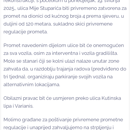
rekonstrukciji, s početkom u ponedjeljak, 19. svibnja
2025., ulica Mije Stuparića biti privremeno zatvorena za
promet na dionici od kućnog broja 4 prema sjeveru, u
duljini od 120 metara, sukladno skici privremene
regulacije prometa.
Promet navedenim dijelom ulice bit će onemogućen
za sva vozila, osim za interventna i vozila gradilišta.
Mole se stanari čiji se kolni ulazi nalaze unutar zone
zahvata da, u razdoblju trajanja radova (predviđeno do
tri tjedna), organiziraju parkiranje svojih vozila na
alternativnim lokacijama.
Obilazni pravac bit će usmjeren preko ulica Kutinska
lipa i Varianis.
Molimo građane za poštivanje privremene prometne
regulacije i unaprijed zahvaljujemo na strpljenju i