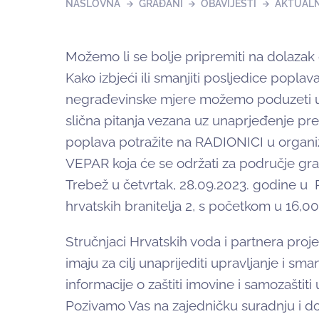
NASLOVNA
GRAĐANI
OBAVIJESTI
AKTUAL
Možemo li se bolje pripremiti na dolazak o
Kako izbjeći ili smanjiti posljedice poplav
negrađevinske mjere možemo poduzeti u
slična pitanja vezana uz unaprjeđenje pre
poplava potražite na RADIONICI u organiza
VEPAR koja će se održati za
područje gra
Trebež u četvrtak, 28.09.2023. godine u
hrvatskih branitelja 2
, s početkom u 1
6
,00
Stručnjaci Hrvatskih voda i partnera proje
imaju za cilj unaprijediti upravljanje i sman
informacije o zaštiti imovine i samozaštit
Pozivamo Vas na zajedničku suradnju i dop