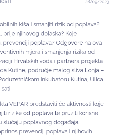
NOSTI
28/09/2023
bilnih kiša i smanjiti rizik od poplava?
a, prije njihovog dolaska? Koje
 prevenciji poplava?
Odgovore na ova i
ventivnih mjera i smanjenja rizika od
ciji Hrvatskih voda i partnera projekta
da Kutine, područje malog sliva Lonja –
Poduzetničkom inkubatoru Kutina
,
Ulica
 sati.
kta VEPAR predstaviti će aktivnosti koje
jiti rizike od poplava te pružiti korisne
i u slučaju poplavnog događaja.
rinos prevenciji poplava i njihovih