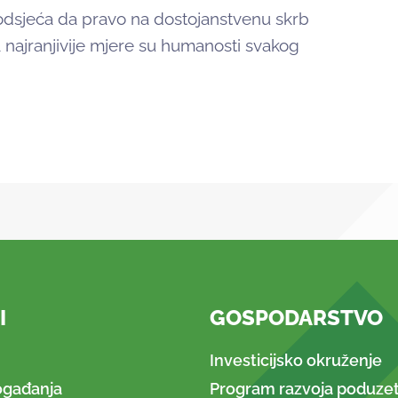
i podsjeća da pravo na dostojanstvenu skrb
 najranjivije mjere su humanosti svakog
I
GOSPODARSTVO
Investicijsko okruženje
ogađanja
Program razvoja poduzet