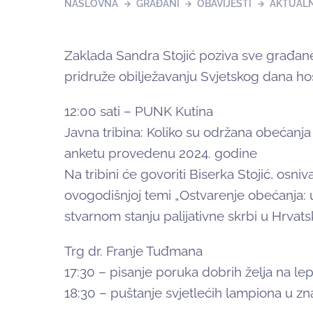
NASLOVNA
GRAĐANI
OBAVIJESTI
AKTUAL
Zaklada Sandra Stojić poziva sve građane 
pridruže obilježavanju Svjetskog dana hospi
12:00 sati – PUNK Kutina
Javna tribina: Koliko su održana obećanja 
anketu provedenu 2024. godine
Na tribini će govoriti Biserka Stojić, osni
ovogodišnjoj temi „Ostvarenje obećanja: uni
stvarnom stanju palijativne skrbi u Hrvatsko
Trg dr. Franje Tuđmana
17:30 – pisanje poruka dobrih želja na lep
18:30 – puštanje svjetlećih lampiona u z