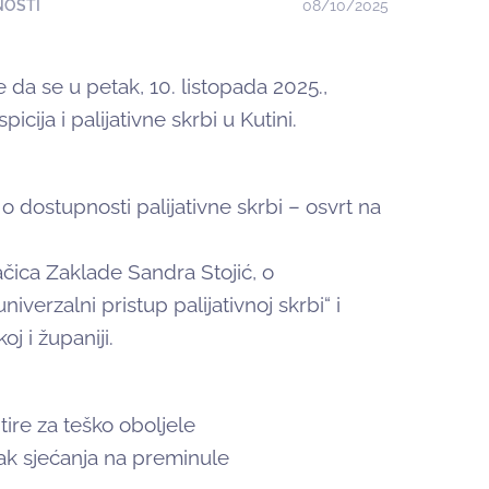
NOSTI
08/10/2025
da se u petak, 10. listopada 2025.,
cija i palijativne skrbi u Kutini.
o dostupnosti palijativne skrbi – osvrt na
vačica Zaklade Sandra Stojić, o
verzalni pristup palijativnoj skrbi“ i
j i županiji.
tire za teško oboljele
nak sjećanja na preminule