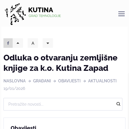
Kutina
Odluka o otvaranju zemljišne
knjige za k.o. Kutina Zapad
NASLOVNA
GRAĐANI
OBAVIJESTI
AKTUALNOSTI
19/01/2026
Obavijesti