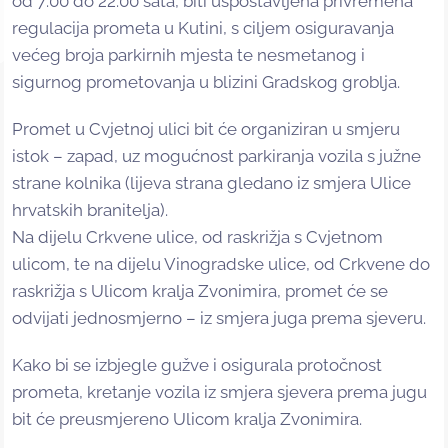
od 7:00 do 22:00 sata, biti uspostavljena privremena
regulacija prometa u Kutini, s ciljem osiguravanja
većeg broja parkirnih mjesta te nesmetanog i
sigurnog prometovanja u blizini Gradskog groblja.
Promet u Cvjetnoj ulici bit će organiziran u smjeru
istok – zapad, uz mogućnost parkiranja vozila s južne
strane kolnika (lijeva strana gledano iz smjera Ulice
hrvatskih branitelja).
Na dijelu Crkvene ulice, od raskrižja s Cvjetnom
ulicom, te na dijelu Vinogradske ulice, od Crkvene do
raskrižja s Ulicom kralja Zvonimira, promet će se
odvijati jednosmjerno – iz smjera juga prema sjeveru.
Kako bi se izbjegle gužve i osigurala protočnost
prometa, kretanje vozila iz smjera sjevera prema jugu
bit će preusmjereno Ulicom kralja Zvonimira.