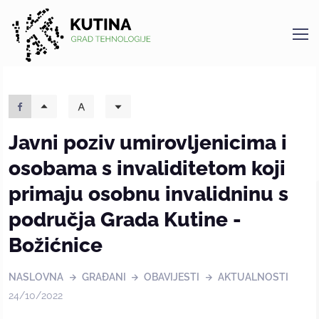
Kutina
Javni poziv umirovljenicima i
osobama s invaliditetom koji
primaju osobnu invalidninu s
područja Grada Kutine -
Božićnice
NASLOVNA
GRAĐANI
OBAVIJESTI
AKTUALNOSTI
24/10/2022