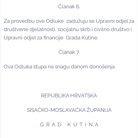
Članak 6.
Za provedbu ove Odluke zadužuju se Upravni odjel za
društvene djelatnosti, socijalnu skrb i civilno društvo i
Upravni odjel za financije Grada Kutine.
Članak 7.
Ova Odluka stupa na snagu danom donošenja.
REPUBLIKA HRVATSKA
SISAČKO-MOSLAVAČKA ŽUPANIJA
G R A D K U T I N A