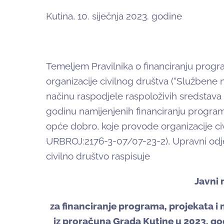
Kutina, 10. siječnja 2023. godine
Temeljem Pravilnika o financiranju progra
organizacije civilnog društva (“Službene 
načinu raspodjele raspoloživih sredstava
godinu namijenjenih financiranju programa
opće dobro, koje provode organizacije c
URBROJ:2176-3-07/07-23-2), Upravni odjel 
civilno društvo raspisuje
Javni 
za financiranje programa, projekata i 
iz proračuna Grada Kutine u 2023. god