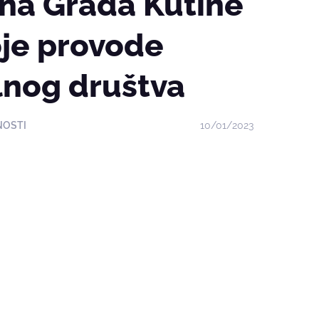
una Grada Kutine
oje provode
ilnog društva
NOSTI
10/01/2023