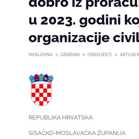
dobro iz prorač
u 2023. godini k
organizacije civ
NASLOVNA
GRAĐANI
OBAVIJESTI
AKTUAL
REPUBLIKA HRVATSKA
SISAČKO-MOSLAVAČKA ŽUPANIJA