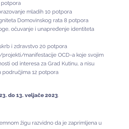
2 potpora
obrazovanje mladih 10 potpora
digniteta Domovinskog rata 8 potpora
loge, očuvanje i unapređenje identiteta
 skrb i zdravstvo 20 potpora
/projekti/manifestacije OCD-a koje svojim
osti od interesa za Grad Kutinu, a nisu
m područjima 12 potpora
023. do 13. veljače 2023
.
rijemnom žigu razvidno da je zaprimljena u