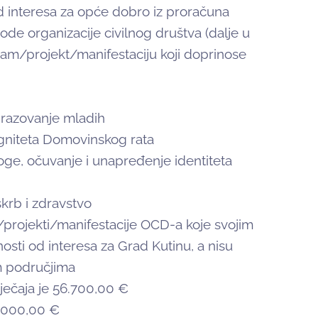
d interesa za opće dobro iz proračuna
ode organizacije civilnog društva (dalje u
gram/projekt/manifestaciju koji doprinose
obrazovanje mladih
digniteta Domovinskog rata
loge, očuvanje i unapređenje identiteta
skrb i zdravstvo
/projekti/manifestacije OCD-a koje svojim
osti od interesa za Grad Kutinu, a nisu
m područjima
ječaja je 56.700,00 €
1.000,00 €