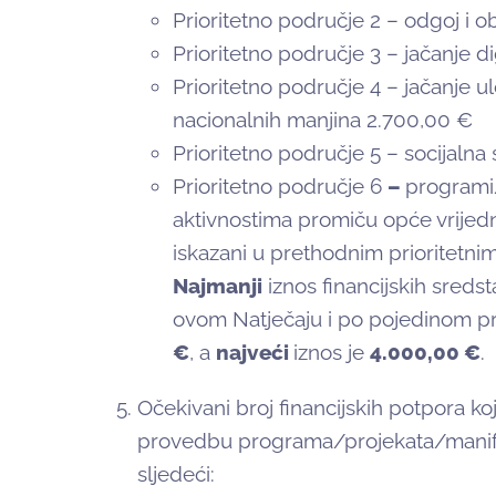
Prioritetno područje 2 – odgoj i 
Prioritetno područje 3 – jačanje 
Prioritetno područje 4 – jačanje u
nacionalnih manjina 2.700,00 €
Prioritetno područje 5 – socijalna
Prioritetno područje 6
–
programi/
aktivnostima promiču opće vrijedn
iskazani u prethodnim prioritetn
Najmanji
iznos financijskih sredsta
ovom Natječaju i po pojedinom p
€
, a
najveći
iznos je
4.000,00 €
.
Očekivani broj financijskih potpora ko
provedbu programa/projekata/manifes
sljedeći: