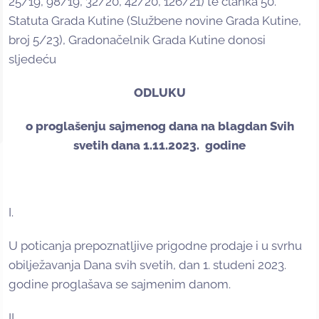
25/19, 98/19, 32/20, 42/20, 126/21) te članka 50.
Statuta Grada Kutine (Službene novine Grada Kutine,
broj 5/23), Gradonačelnik Grada Kutine donosi
sljedeću
ODLUKU
o proglašenju sajmenog dana na blagdan Svih
svetih dana 1.11.2023. godine
I.
U poticanja prepoznatljive prigodne prodaje i u svrhu
obilježavanja Dana svih svetih, dan 1. studeni 2023.
godine proglašava se sajmenim danom.
II.