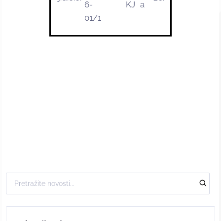
6-
KJ
a
01/1