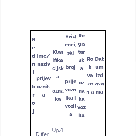
Re
Evid
R
gis
encij
e
Klas
tar
ski
d
Ime/
Ro
Dat
ifika
sk
n
naziv
broj
k
um
cijsk
a
i
va
izd
a
prijev
prije
oz
že
ava
b
oznik
vozn
ozna
na
nja
nja
r
a
ika i
ka
ka
o
vozil
voz
j
a
ila
Up/I
Differ