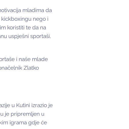
 motivacija mladima da
 kickboxingu nego i
m koristiti te da na
nu uspješni sportaši,
ortaše i naše mlade
donačelnik Zlatko
ije u Kutini izrazio je
u je pripremljen u
skim igrama gdje će