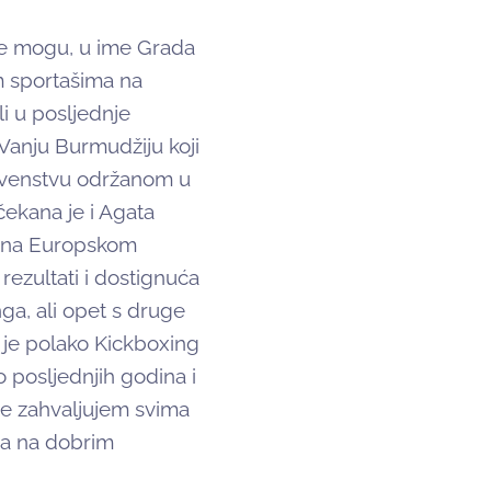
ne mogu, u ime Grada
im sportašima na
li u posljednje
Vanju Burmudžiju koji
prvenstvu održanom u
očekana je i Agata
ju na Europskom
rezultati i dostignuća
ga, ali opet s druge
 je polako Kickboxing
 posljednjih godina i
e zahvaljujem svima
ima na dobrim