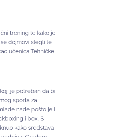
čni trening te kako je
se dojmovi slegli te
kao učenica Tehničke
koji je potreban da bi
samog sporta za
 mlade nade pošto je i
ickboxing i box. S
taknuo kako sredstava
suradnju s Gradom,