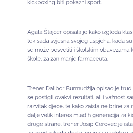
kickboxing biti pokazni sport.
Agata Štajcer opisala je kako izgleda klasi
tek sada svjesna svojeg uspjeha, kada su 
se može posvetiti i školskim obavezama 
škole, za zanimanje farmaceuta.
Trener Dalibor Burmudžija opisao je trud 
se postigli ovakvi rezultati, ali i važnost 
razvitak djece, te kako zaista ne brine za
dalje velik interes mlađih generacija za k
druge strane, trener Josip Cerovec je is
za sport nikada dosta, no ipak uz dobru 