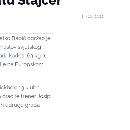
tu Štajcer
14/10/2022
latko Babić održao je
 naslov svjetskog
riji kadeti, 63 kg te
alje na Europskom
 Kickboxing kluba
 otac te trener Josip
kih udruga grada