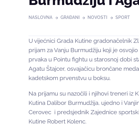
Burmudžiju i Aga
NASLOVNA
GRAĐANI
NOVOSTI
SPORT
U vijećnici Grada Kutine gradonačelnik Z
prijam za Vanju Burmudžiju koji je osvojio
prvaka u Pointu fightu u starosnoj dobi sta
Agatu Štajcer, osvajačicu brončane med
kadetskom prvenstvu u boksu.
Na prijamu su nazočili i njihovi treneri iz
Kutina Dalibor Burmudžija, ujedno i Vanjin
Cerovec i predsjednik Zajednice sports
Kutine Robert Kolenc.