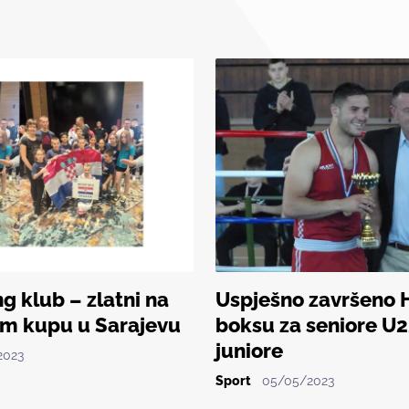
g klub – zlatni na
Uspješno završeno 
m kupu u Sarajevu
boksu za seniore U2
juniore
2023
Sport
05/05/2023