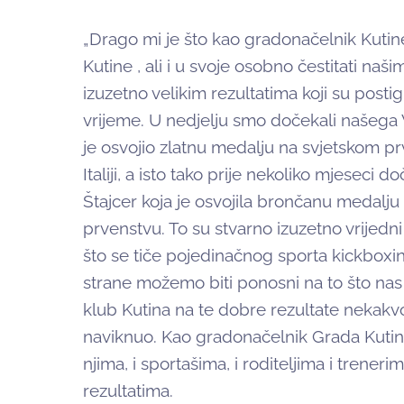
„Drago mi je što kao gradonačelnik Kuti
Kutine , ali i u svoje osobno čestitati naš
izuzetno velikim rezultatima koji su postig
vrijeme. U nedjelju smo dočekali našega 
je osvojio zlatnu medalju na svjetskom 
Italiji, a isto tako prije nekoliko mjeseci d
Štajcer koja je osvojila brončanu medal
prvenstvu. To su stvarno izuzetno vrijedni 
što se tiče pojedinačnog sporta kickboxin
strane možemo biti ponosni na to što nas
klub Kutina na te dobre rezultate nekakvo
naviknuo. Kao gradonačelnik Grada Kutin
njima, i sportašima, i roditeljima i trener
rezultatima.