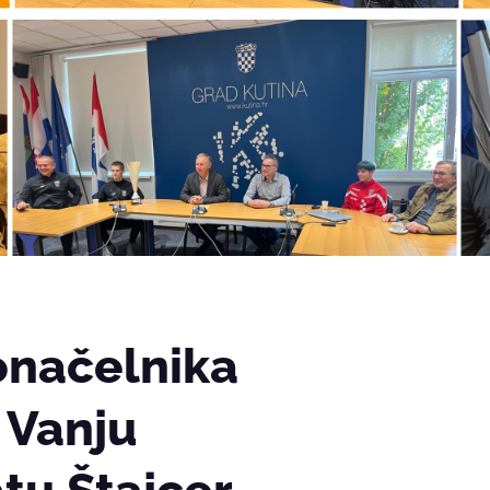
onačelnika
 Vanju