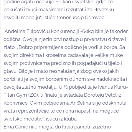
godine Agatu očekuje EP kao i svjetsko, gdje će
pokušati izvući maksimalni rezultat i za Hrvatsku
osvojiti medalju“, ističe trener Josip Cerovec.
Anđelina Filipović u konkurenciji -60kg bila je također
odlična. Ovo je njezin prvi nastup u prvenstvu države i
zlato. „Dobro pripremljena odlično je vodila borbe. Sa
svojim direktima i krošeima zadavala je velike muke
svojim protivnicama precizno ih pogađajući u tijelo i
glavu. Bilo je i malo nesnalaženja zbog ovako jakih
borbi, ali je svojim borbenim duhom sve nadoknadila i
osvojila zlatnu medalju. U ½ pobijedila je Ivanus Klaru-
Titan Gym (ZG), u finalu je svladala Doroteju Velcl iz
Koprivnice. Ovim pobjedama Anđelina si je odškrinula
vrata reprezentacije te će i ona napasti na moguće
svjetske medalje“, ističu iz kluba.
Ema Ganić nije mogla do kraja parirati izuzetno