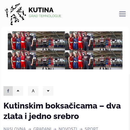
Kutina
Kutinskim boksačicama – dva
zlata i jedno srebro
NASLOVNA
GRAĐANI
NOVOSTI
SPORT