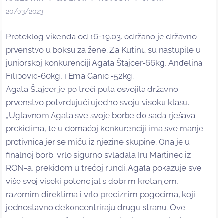
20/03/2023
Proteklog vikenda od 16-19.03. održano je državno
prvenstvo u boksu za žene. Za Kutinu su nastupile u
juniorskoj konkurenciji Agata Štajcer-66kg, Anđelina
Filipović-60kg, i Ema Ganić -52kg.
Agata Štajcer je po treći puta osvojila državno
prvenstvo potvrđujući ujedno svoju visoku klasu.
„Uglavnom Agata sve svoje borbe do sada rješava
prekidima, te u domaćoj konkurenciji ima sve manje
protivnica jer se miču iz njezine skupine. Ona je u
finalnoj borbi vrlo sigurno svladala Iru Martinec iz
RON-a, prekidom u trećoj rundi. Agata pokazuje sve
više svoj visoki potencijal s dobrim kretanjem,
razornim direktima i vrlo preciznim pogocima, koji
jednostavno dekoncentriraju drugu stranu. Ove