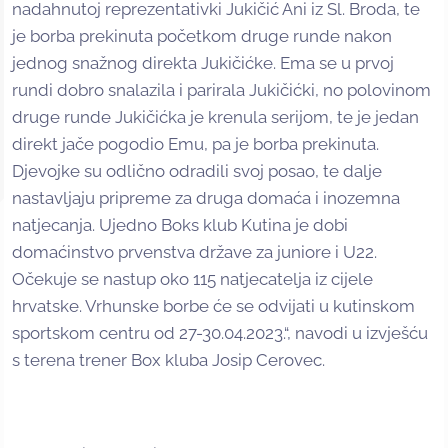
nadahnutoj reprezentativki Jukičić Ani iz Sl. Broda, te
je borba prekinuta početkom druge runde nakon
jednog snažnog direkta Jukičićke. Ema se u prvoj
rundi dobro snalazila i parirala Jukičićki, no polovinom
druge runde Jukičićka je krenula serijom, te je jedan
direkt jače pogodio Emu, pa je borba prekinuta.
Djevojke su odlično odradili svoj posao, te dalje
nastavljaju pripreme za druga domaća i inozemna
natjecanja. Ujedno Boks klub Kutina je dobi
domaćinstvo prvenstva države za juniore i U22.
Očekuje se nastup oko 115 natjecatelja iz cijele
hrvatske. Vrhunske borbe će se odvijati u kutinskom
sportskom centru od 27-30.04.2023.“, navodi u izvješću
s terena trener Box kluba Josip Cerovec.