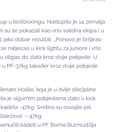
up u kickboxingu. Nastupilo je 14 zemalja
i su se pokazali kao vrlo solidna ekipa i u
 jako dobar rezultat. „Ponovo je briljirao
e natjecao u kick lightu za juniore i vrlo
u stigao do zlata kroz dvije pobjede. U
e u PF-37kg također kroz dvije pobjede
nate Hoško, koja je u dvije discipline
ila je sigurnim pobjedama zlato u kick
h kadeta -47kg. Srebro su osvojile još
Starčević – 47kg.
amučili kadeti u PF Borna Burmudžija