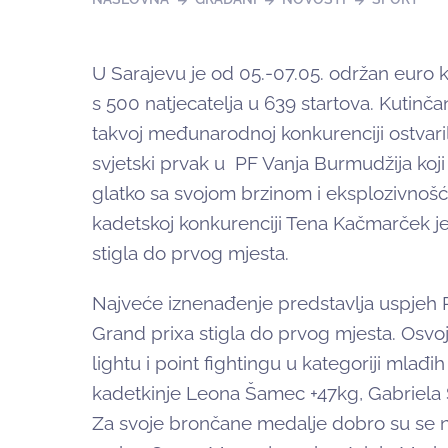
U Sarajevu je od 05.-07.05. održan euro k
s 500 natjecatelja u 639 startova. Kutinčan
takvoj međunarodnoj konkurenciji ostvarili
svjetski prvak u PF Vanja Burmudžija koji s
glatko sa svojom brzinom i eksplozivnošć
kadetskoj konkurenciji Tena Kačmarček j
stigla do prvog mjesta.
Najveće iznenađenje predstavlja uspjeh Re
Grand prixa stigla do prvog mjesta. Osvoj
lightu i point fightingu u kategoriji mlađi
kadetkinje Leona Šamec +47kg, Gabriela 
Za svoje brončane medalje dobro su se n