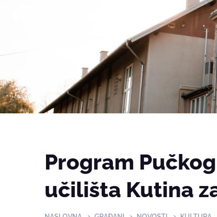
Program Pučkog
učilišta Kutina z
NASLOVNA
GRAĐANI
NOVOSTI
KULTURA