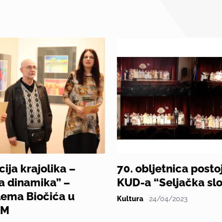
cija krajolika –
70. obljetnica posto
a dinamika” –
KUD-a “Seljačka sl
lema Biočića u
Kultura
24/04/2023
MM