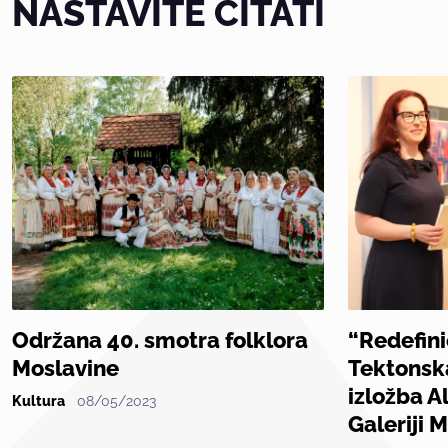
NASTAVITE ČITATI
Održana 40. smotra folklora
“Redefini
Moslavine
Tektonsk
izložba A
Kultura
08/05/2023
Galeriji 