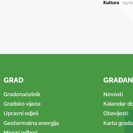
Kultura
05/0
GRAD
GRAĐAN
Gradonačelnik
Novosti
Gradsko vijeće
Kalendar d
Upravni odjeli
Obavijesti
Geotermalna energija
Karta grada
Mjesni odbori