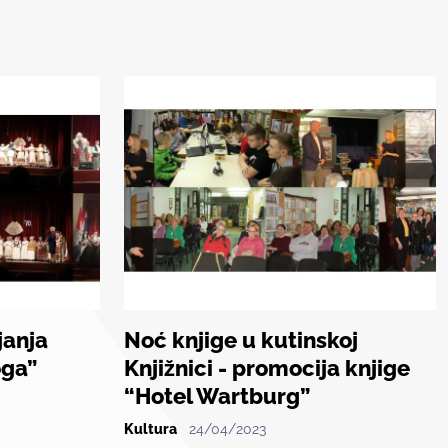
janja
Noć knjige u kutinskoj
oga”
Knjižnici - promocija knjige
“Hotel Wartburg”
Kultura
24/04/2023