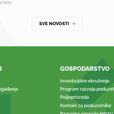
5/2023
SVE NOVOSTI
I
GOSPODARSTVO
Investicijsko okruženje
ogađanja
Program razvoja poduzet
Poljoprivreda
Kontakt za poduzetnike
Razvojna agencija MRAV