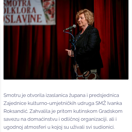
Smotru je otvorila izaslanica župana i predsjednica
Zajednice kulturno-umjetničkih udruga SMŽ Ivanka
Roksandić. Zahvalila je pritom kutinskom Gradskom
savezu na domaćinstvu i odličnoj organizaciji, ali i
ugodnoj atmosferi u kojoj su uživali svi sudionici.