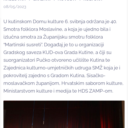
08/05/2023
U kutinskom Domu kulture 6. svibnja održana je 40.
Smotra folklora Moslavine, a koja je ujedno bila i
izlučna smotra za Županijsku smotru folklora
“Martinski susreti”. Događaj je to u organizaciji
Gradskog saveza KUD-ova Grada Kutine, a čiji su
suorganizatori Pučko otvoreno učilište Kutina te
Zajednica kulturno-umjetničkih udruga SMŽ koja je i
pokrovitelj zajedno s Gradom Kutina, Sisačko-
moslavačkom županijom, Hrvatskim saborom kulture,
Ministarstvom kulture i medija te HDS ZAMP-om.