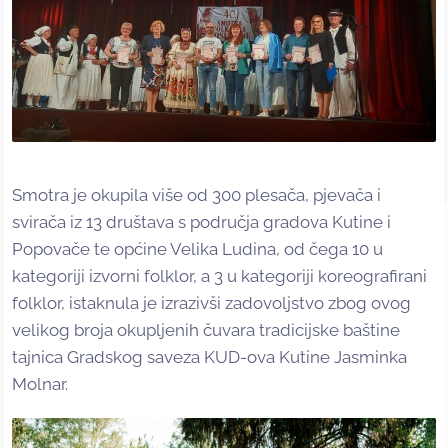
Smotra je okupila više od 300 plesača, pjevača i
svirača iz 13 društava s područja gradova Kutine i
Popovače te općine Velika Ludina, od čega 10 u
kategoriji izvorni folklor, a 3 u kategoriji koreografirani
folklor, istaknula je izrazivši zadovoljstvo zbog ovog
velikog broja okupljenih čuvara tradicijske baštine
tajnica Gradskog saveza KUD-ova Kutine Jasminka
Molnar.