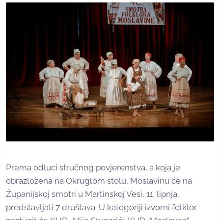
Prema odluci stručnog povjerenstva, a koja je
obrazložena na Okruglom stolu, Moslavinu će na
Županijskoj smotri u Martinskoj Vesi, 11. lipnja,
predstavljati 7 društava. U kategoriji izvorni folklor