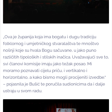
„Ova je županija koja ima bogatu i dugu tradiciju
folklornog i umjetničkog stvaralaštva te mnoštvo
nošnji koje su hvala Bogu sačuvane, u jako puno
različitih tipoloških i stilskih inačica. Uvažavajući sve to,
svi članovi komisije imaju jako težak posao. Mi
moramo poznavati cijelu priču, i vertikalno i
horizontalno, a kako bismo mogli procijeniti izvedbe.“
– pojasnila je Bušić te poručila sudionicima da i dalje
ustraju u svom radu.