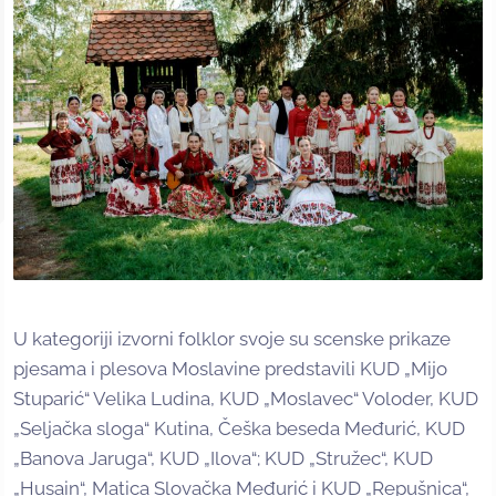
U kategoriji izvorni folklor svoje su scenske prikaze
pjesama i plesova Moslavine predstavili KUD „Mijo
Stuparić“ Velika Ludina, KUD „Moslavec“ Voloder, KUD
„Seljačka sloga“ Kutina, Češka beseda Međurić, KUD
„Banova Jaruga“, KUD „Ilova“; KUD „Stružec“, KUD
„Husain“, Matica Slovačka Međurić i KUD „Repušnica“,