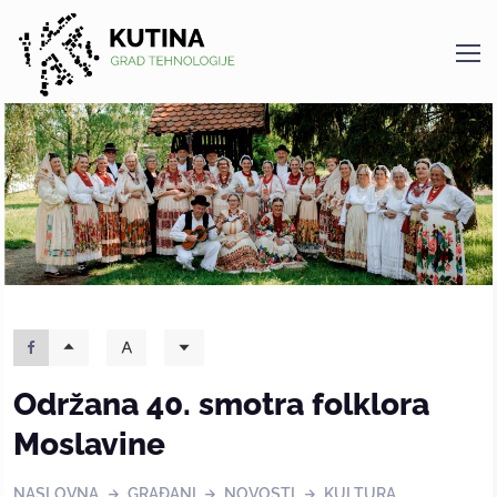
Kutina
Održana 40. smotra folklora
Moslavine
NASLOVNA
GRAĐANI
NOVOSTI
KULTURA