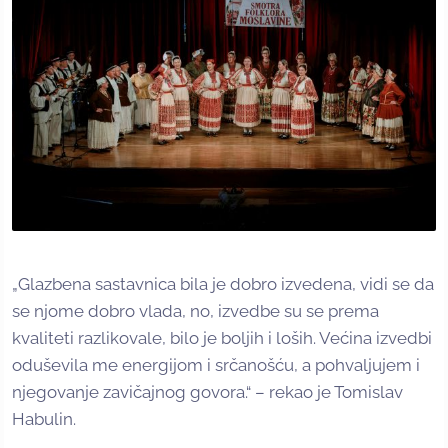
„Glazbena sastavnica bila je dobro izvedena, vidi se da
se njome dobro vlada, no, izvedbe su se prema
kvaliteti razlikovale, bilo je boljih i loših. Većina izvedbi
oduševila me energijom i srčanošću, a pohvaljujem i
njegovanje zavičajnog govora.“ – rekao je Tomislav
Habulin.