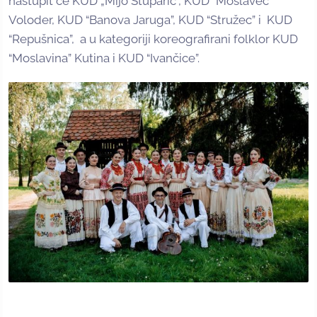
nastupit će KUD „Mijo Stuparić“, KUD “Moslavec”
Voloder, KUD “Banova Jaruga”, KUD “Stružec” i KUD
“Repušnica”, a u kategoriji koreografirani folklor KUD
“Moslavina” Kutina i KUD “Ivančice”.