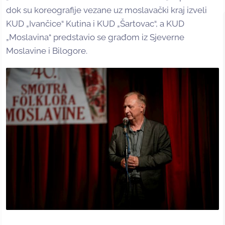
dok su koreografije vezane uz moslavački kraj izveli
KUD „Ivančice“ Kutina i KUD „Šartovac“, a KUD
„Moslavina“ predstavio se građom iz Sjeverne
Moslavine i Bilogore.