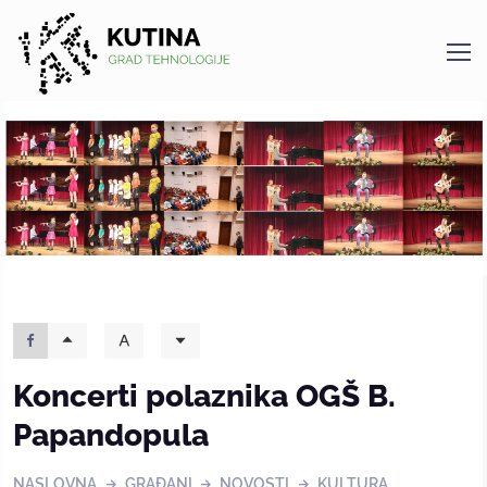
Kutina
Koncerti polaznika OGŠ B.
Papandopula
NASLOVNA
GRAĐANI
NOVOSTI
KULTURA