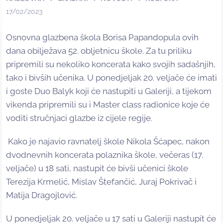
17/02/2023
Osnovna glazbena škola Borisa Papandopula ovih
dana obilježava 52. obljetnicu škole. Za tu priliku
pripremili su nekoliko koncerata kako svojih sadašnjih,
tako i bivših učenika. U ponedjeljak 20. veljače će imati
i goste Duo Balyk koji će nastupiti u Galeriji, a tijekom
vikenda pripremili su i Master class radionice koje će
voditi stručnjaci glazbe iz cijele regije.
Kako je najavio ravnatelj škole Nikola Šćapec, nakon
dvodnevnih koncerata polaznika škole, večeras (17.
veljače) u 18 sati, nastupit će bivši učenici škole
Terezija Krmelić, Mislav Štefančić, Juraj Pokrivač i
Matija Dragojlović.
U ponedjeljak 20. veljače u 17 sati u Galeriji nastupit će