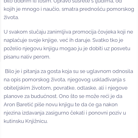
bilo dobrim ili lošim. Upravo susrete s ljudima, od
kojih je mnogo i naučio, smatra prednošću pomorskog
života.
U svakom slučaju zanimljiva promocija čovjeka koji ne
naplaćuje svoje knjige, već ih daruje. Svatko tko je
poželio njegovu knjigu mogao ju je dobiti uz posvetu
pisanu naliv perom.
Bilo je i pitanja za gosta koja su se uglavnom odnosila
na opis pomorskog života, njegovog usklađivanja s
obiteljskim životom, povratke, odlaske, ali i njegove
planove za budućnost. Ono što se može reći je da
Aron Baretić piše novu knjigu te da će ga nakon
njezina izdavanja zasigurno čekati i ponovni poziv u
kutinsku Knjižnicu.