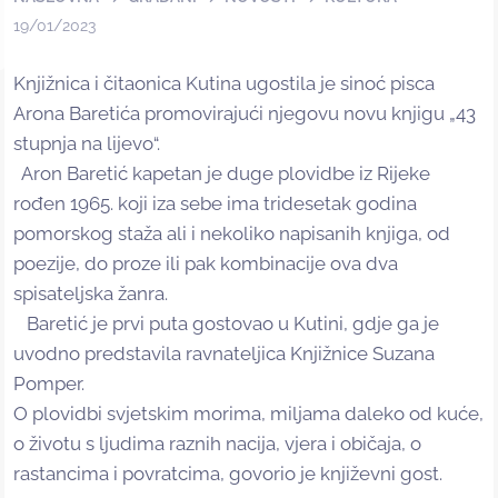
19/01/2023
Knjižnica i čitaonica Kutina ugostila je sinoć pisca
Arona Baretića promovirajući njegovu novu knjigu „43
stupnja na lijevo“.
Aron Baretić kapetan je duge plovidbe iz Rijeke
rođen 1965. koji iza sebe ima tridesetak godina
pomorskog staža ali i nekoliko napisanih knjiga, od
poezije, do proze ili pak kombinacije ova dva
spisateljska žanra.
Baretić je prvi puta gostovao u Kutini, gdje ga je
uvodno predstavila ravnateljica Knjižnice Suzana
Pomper.
O plovidbi svjetskim morima, miljama daleko od kuće,
o životu s ljudima raznih nacija, vjera i običaja, o
rastancima i povratcima, govorio je književni gost.