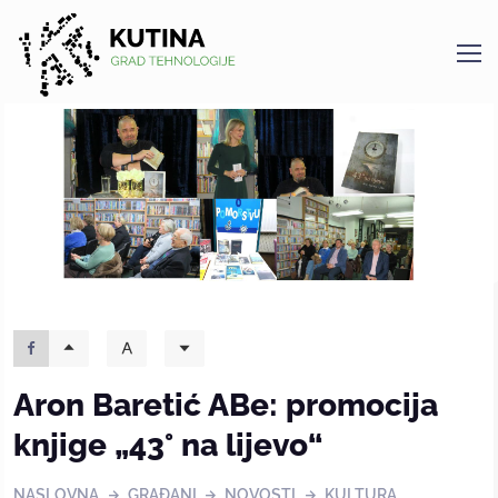
Kutina
Aron Baretić ABe: promocija
knjige „43° na lijevo“
NASLOVNA
GRAĐANI
NOVOSTI
KULTURA