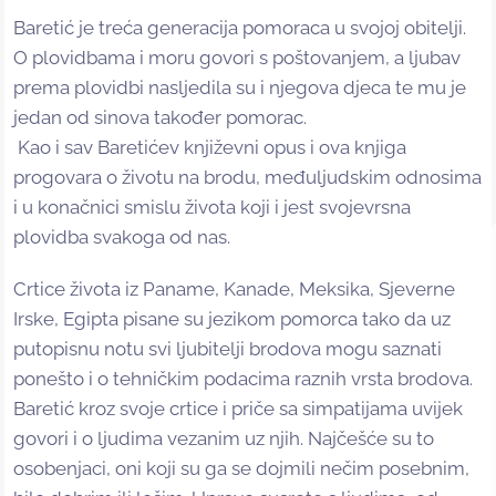
Baretić je treća generacija pomoraca u svojoj obitelji.
O plovidbama i moru govori s poštovanjem, a ljubav
prema plovidbi nasljedila su i njegova djeca te mu je
jedan od sinova također pomorac.
Kao i sav Baretićev književni opus i ova knjiga
progovara o životu na brodu, međuljudskim odnosima
i u konačnici smislu života koji i jest svojevrsna
plovidba svakoga od nas.
Crtice života iz Paname, Kanade, Meksika, Sjeverne
Irske, Egipta pisane su jezikom pomorca tako da uz
putopisnu notu svi ljubitelji brodova mogu saznati
ponešto i o tehničkim podacima raznih vrsta brodova.
Baretić kroz svoje crtice i priče sa simpatijama uvijek
govori i o ljudima vezanim uz njih. Najčešće su to
osobenjaci, oni koji su ga se dojmili nečim posebnim,