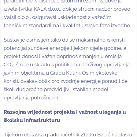
paralelni rad s distribucijskom mrežom. Radove je
izvela tvrtka KALA d.o.o., dok je stručni nadzor proveo
Valsil d.o.o., osiguravši usklađenost s važećim
tehničkim standardima i kvalitetu svake faze izvedbe.
Sustav je osmišljen tako da se maksimalno iskoristi
potencijal sunčeve energije tijekom cijele godine, a
projekt donosi i važan doprinos smanjenju emisija
CO₂, što je u skladu s politikama održivog upravljanja
javnim objektima u Gradu Kutini. Osim ekološke
koristi, ovakav oblik proizvodnje energije ponudit će
školi dugoročno predvidljiv i stabilan model
upravljanja potrošnjom.
Razvojna vrijednost projekta i važnost ulaganja u
školsku infrastrukturu
Tijekom obilaska gradonačelnik Zlatko Babić naglasio