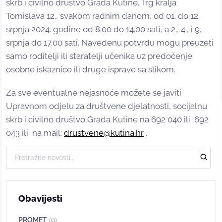
skrb i civilno društvo Grada Kutine, Trg kralja
Tomislava 12., svakom radnim danom, od 01. do 12.
srpnja 2024. godine od 8.00 do 14.00 sati, a 2., 4., i 9.
srpnja do 17.00 sati. Navedenu potvrdu mogu preuzeti
samo roditelji ili staratelji učenika uz predočenje
osobne iskaznice ili druge isprave sa slikom.
Za sve eventualne nejasnoće možete se javiti
Upravnom odjelu za društvene djelatnosti, socijalnu
skrb i civilno društvo Grada Kutine na 692 040 ili 692
043 ili na mail:
drustvene@kutina.hr
.
Obavijesti
PROMET
(9)