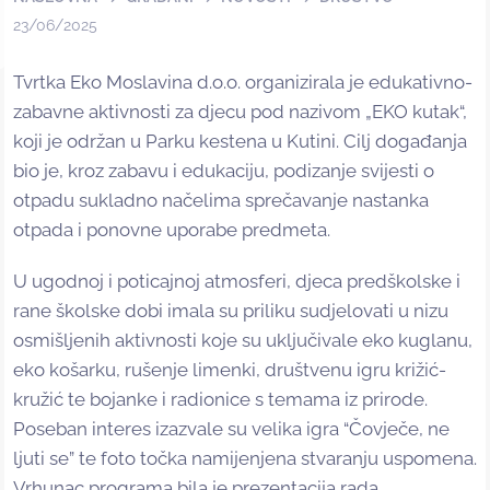
23/06/2025
Tvrtka Eko Moslavina d.o.o. organizirala je edukativno-
zabavne aktivnosti za djecu pod nazivom „EKO kutak“,
koji je održan u Parku kestena u Kutini. Cilj događanja
bio je, kroz zabavu i edukaciju, podizanje svijesti o
otpadu sukladno načelima sprečavanje nastanka
otpada i ponovne uporabe predmeta.
U ugodnoj i poticajnoj atmosferi, djeca predškolske i
rane školske dobi imala su priliku sudjelovati u nizu
osmišljenih aktivnosti koje su uključivale eko kuglanu,
eko košarku, rušenje limenki, društvenu igru križić-
kružić te bojanke i radionice s temama iz prirode.
Poseban interes izazvale su velika igra “Čovječe, ne
ljuti se” te foto točka namijenjena stvaranju uspomena.
Vrhunac programa bila je prezentacija rada