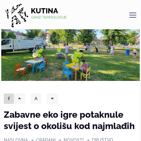
Kutina
Zabavne eko igre potaknule
svijest o okolišu kod najmlađih
NASLOVNA
GRAĐANI
NOVOSTI
DRUŠTVO