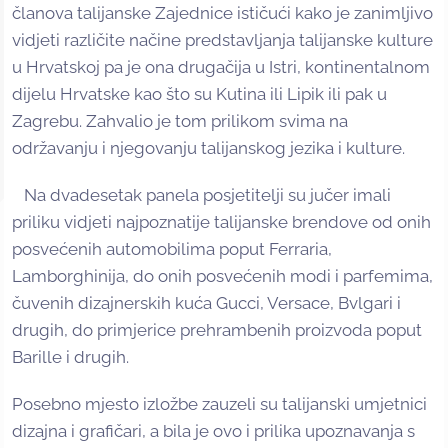
članova talijanske Zajednice ističući kako je zanimljivo
vidjeti različite načine predstavljanja talijanske kulture
u Hrvatskoj pa je ona drugačija u Istri, kontinentalnom
dijelu Hrvatske kao što su Kutina ili Lipik ili pak u
Zagrebu. Zahvalio je tom prilikom svima na
održavanju i njegovanju talijanskog jezika i kulture.
Na dvadesetak panela posjetitelji su jučer imali
priliku vidjeti najpoznatije talijanske brendove od onih
posvećenih automobilima poput Ferraria,
Lamborghinija, do onih posvećenih modi i parfemima,
čuvenih dizajnerskih kuća Gucci, Versace, Bvlgari i
drugih, do primjerice prehrambenih proizvoda poput
Barille i drugih.
Posebno mjesto izložbe zauzeli su talijanski umjetnici
dizajna i grafičari, a bila je ovo i prilika upoznavanja s