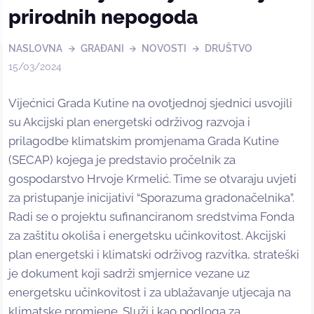
prirodnih nepogoda
NASLOVNA
GRAĐANI
NOVOSTI
DRUŠTVO
15/03/2024
Vijećnici Grada Kutine na ovotjednoj sjednici usvojili
su Akcijski plan energetski održivog razvoja i
prilagodbe klimatskim promjenama Grada Kutine
(SECAP) kojega je predstavio pročelnik za
gospodarstvo Hrvoje Krmelić. Time se otvaraju uvjeti
za pristupanje inicijativi “Sporazuma gradonačelnika”.
Radi se o projektu sufinanciranom sredstvima Fonda
za zaštitu okoliša i energetsku učinkovitost. Akcijski
plan energetski i klimatski održivog razvitka, strateški
je dokument koji sadrži smjernice vezane uz
energetsku učinkovitost i za ublažavanje utjecaja na
klimatske promjene. Služi i kao podloga za