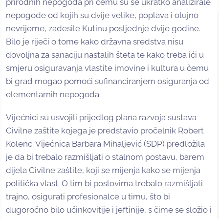
prirodnih nepogoda pri čemu su se ukratko analizirale
nepogode od kojih su dvije velike, poplava i olujno
nevrijeme, zadesile Kutinu posljednje dvije godine.
Bilo je riječi o tome kako državna sredstva nisu
dovoljna za sanaciju nastalih šteta te kako treba ići u
smjeru osiguravanja vlastite imovine i kultura u čemu
bi grad mogao pomoći sufinanciranjem osiguranja od
elementarnih nepogoda.
Vijećnici su usvojili prijedlog plana razvoja sustava
Civilne zaštite kojega je predstavio pročelnik Robert
Kolenc. Vijećnica Barbara Mihaljević (SDP) predložila
je da bi trebalo razmišljati o stalnom postavu, barem
dijela Civilne zaštite, koji se mijenja kako se mijenja
politička vlast. O tim bi poslovima trebalo razmišljati
trajno, osigurati profesionalce u timu, što bi
dugoročno bilo učinkovitije i jeftinije, s čime se složio i