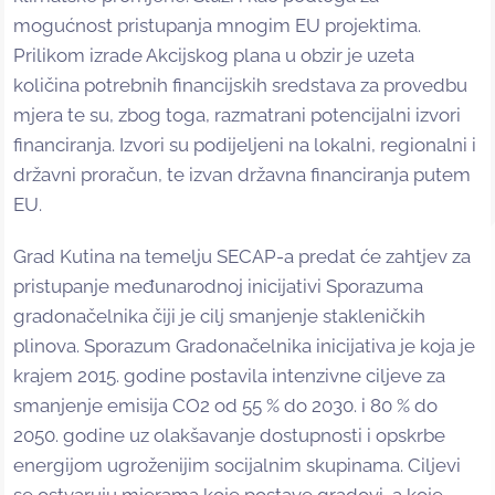
mogućnost pristupanja mnogim EU projektima.
Prilikom izrade Akcijskog plana u obzir je uzeta
količina potrebnih financijskih sredstava za provedbu
mjera te su, zbog toga, razmatrani potencijalni izvori
financiranja. Izvori su podijeljeni na lokalni, regionalni i
državni proračun, te izvan državna financiranja putem
EU.
Grad Kutina na temelju SECAP-a predat će zahtjev za
pristupanje međunarodnoj inicijativi Sporazuma
gradonačelnika čiji je cilj smanjenje stakleničkih
plinova. Sporazum Gradonačelnika inicijativa je koja je
krajem 2015. godine postavila intenzivne ciljeve za
smanjenje emisija CO2 od 55 % do 2030. i 80 % do
2050. godine uz olakšavanje dostupnosti i opskrbe
energijom ugroženijim socijalnim skupinama. Ciljevi
se ostvaruju mjerama koje postave gradovi, a koje