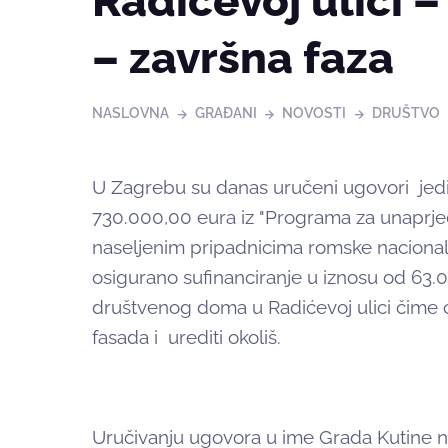
Radićevoj ulici 
– završna faza
NASLOVNA
GRAĐANI
NOVOSTI
DRUŠTVO
U Zagrebu su danas uručeni ugovori jed
730.000,00 eura iz "Programa za unaprje
naseljenim pripadnicima romske nacional
osigurano sufinanciranje u iznosu od 63.
društvenog doma u Radićevoj ulici čime će 
fasada i urediti okoliš.
Uručivanju ugovora u ime Grada Kutine n