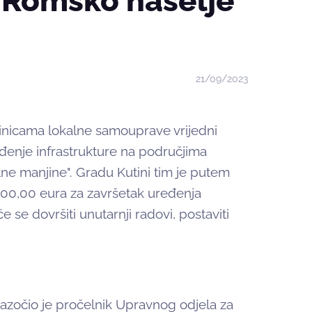
– Romsko naselje
21/09/2023
inicama lokalne samouprave vrijedni
đenje infrastrukture na područjima
ne manjine". Gradu Kutini tim je putem
000,00 eura za završetak uređenja
se dovršiti unutarnji radovi, postaviti
azočio je pročelnik Upravnog odjela za