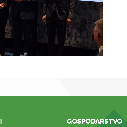
I
GOSPODARSTVO