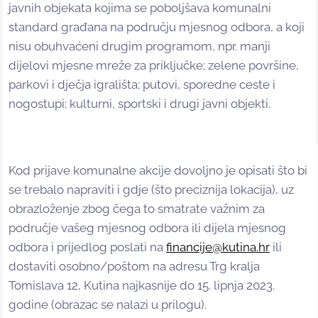
javnih objekata kojima se poboljšava komunalni
standard građana na području mjesnog odbora, a koji
nisu obuhvaćeni drugim programom, npr. manji
dijelovi mjesne mreže za priključke; zelene površine,
parkovi i dječja igrališta; putovi, sporedne ceste i
nogostupi; kulturni, sportski i drugi javni objekti.
Kod prijave komunalne akcije dovoljno je opisati što bi
se trebalo napraviti i gdje (što preciznija lokacija), uz
obrazloženje zbog čega to smatrate važnim za
područje vašeg mjesnog odbora ili dijela mjesnog
odbora i prijedlog poslati na
financije@kutina.hr
ili
dostaviti osobno/poštom na adresu Trg kralja
Tomislava 12, Kutina najkasnije do 15. lipnja 2023.
godine (obrazac se nalazi u prilogu).