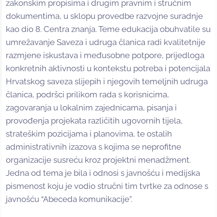
zakonskim propisima i drugim pravnim i stručnim
dokumentima, u sklopu provedbe razvojne suradnje
kao dio 8. Centra znanja. Teme edukacija obuhvatile su
umrežavanje Saveza i udruga članica radi kvalitetnije
razmjene iskustava i međusobne potpore, prijedloga
konkretnih aktivnosti u kontekstu potreba i potencijala
Hrvatskog saveza slijepih i njegovih temeljnih udruga
članica, podršci prilikom rada s korisnicima,
zagovaranja u lokalnim zajednicama, pisanja i
provođenja projekata različitih ugovornih tijela,
strateškim pozicijama i planovima, te ostalih
administrativnih izazova s kojima se neprofitne
organizacije susreću kroz projektni menadžment.
Jedna od tema je bila i odnosi s javnošću i medijska
pismenost koju je vodio stručni tim tvrtke za odnose s
javnošću “Abeceda komunikacije”.