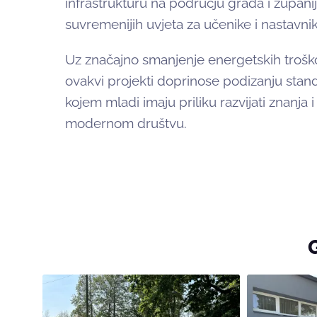
infrastrukturu na području grada i županije, 
suvremenijih uvjeta za učenike i nastavnik
Uz značajno smanjenje energetskih troško
ovakvi projekti doprinose podizanju stan
kojem mladi imaju priliku razvijati znanja i
modernom društvu.