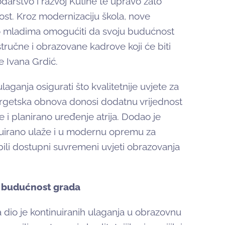
darstvo i razvoj Kutine te upravo zato
st. Kroz modernizaciju škola, nove
mo mladima omogućiti da svoju budućnost
stručne i obrazovane kadrove koji će biti
je Ivana Grdić.
laganja osigurati što kvalitetnije uvjete za
ergetska obnova donosi dodatnu vrijednost
e i planirano uređenje atrija. Dodao je
uirano ulaže i u modernu opremu za
bili dostupni suvremeni uvjeti obrazovanja
u budućnost grada
dio je kontinuiranih ulaganja u obrazovnu