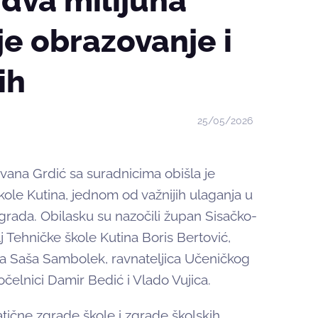
dva milijuna
je obrazovanje i
ih
25/05/2026
vana Grdić sa suradnicima obišla je
ole Kutina, jednom od važnijih ulaganja u
rada. Obilasku su nazočili župan Sisačko-
j Tehničke škole Kutina Boris Bertović,
ina Saša Sambolek, ravnateljica Učeničkog
čelnici Damir Bedić i Vlado Vujica.
tične zgrade škole i zgrade školskih