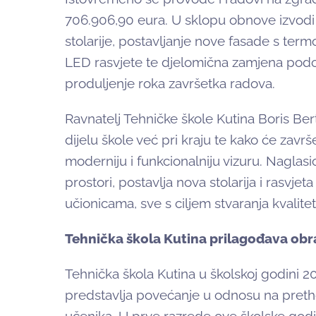
706.906,90 eura. U sklopu obnove izvodi 
stolarije, postavljanje nove fasade s termo
LED rasvjete te djelomična zamjena pod
produljenje roka završetka radova.
Ravnatelj Tehničke škole Kutina Boris Ber
dijelu škole već pri kraju te kako će zav
moderniju i funkcionalniju vizuru. Naglasi
prostori, postavlja nova stolarija i rasvj
učionicama, sve s ciljem stvaranja kvalitet
Tehnička škola Kutina prilagođava obr
Tehnička škola Kutina u školskoj godini 20
predstavlja povećanje u odnosu na pret