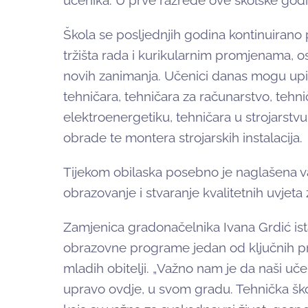
učenika. U prve razrede ove školske god
Škola se posljednjih godina kontinuira
tržišta rada i kurikularnim promjenama, 
novih zanimanja. Učenici danas mogu up
tehničara, tehničara za računarstvo, tehnič
elektroenergetiku, tehničara u strojarstvu
obrade te montera strojarskih instalacija.
Tijekom obilaska posebno je naglašena v
obrazovanje i stvaranje kvalitetnih uvjeta
Zamjenica gradonačelnika Ivana Grdić ista
obrazovne programe jedan od ključnih pr
mladih obitelji. „Važno nam je da naši uče
upravo ovdje, u svom gradu. Tehnička šk