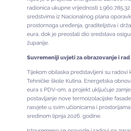
radionica ukupne vrijednosti 1.960.785,32
sredstvima iz Nacionalnog plana oporavka
prostornoga uređenja, graditeljstva i drž
eura, dok je preostali dio sredstava osi
županije.
Suvremeniji uvjeti za obrazovanje i rad
Tijekom obilaska predstavljeni su radovi k
Tehničke škole Kutina. Energetska obnova
eura s PDV-om, a projekt uključuje zamjenu
postavljanje nove termoizolacijske fasade
rasvjete u svim učionicama i prostorijama
sredinom lipnja 2026. godine.
Istovremeno se provode i radovi na zgrad