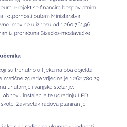
 eura. Projekt se financira bespovratnim
 i otpornosti putem Ministarstva
avne imovine u iznosu od 1.260.761,96
guran iz proračuna Sisačko-moslavačke
 učenika
oji su trenutno u tijeku na oba objekta
 matične zgrade vrijedna je 1.262.780,29
 unutarnje i vanjske stolarije,
, obnovu instalacija te ugradnju LED
 škole. Završetak radova planiran je
i školskih radionica ukupne vrijednosti