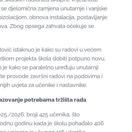
se djelomična zamjena unutarnje i vanjske
izolacijom, obnova instalacija, postavljanje
ova. Zbog opsega zahvata očekuje se
tović istaknuo je kako su radovi u većem
ršetkom projekta škola dobiti potpuno novu,
o je kako se paralelno uređuju unutarnji
eta te provode završni radovi na podovima i
nijih uvjeta za učenike i nastavnike.
azovanje potrebama tržišta rada
25./2026. broji 425 učenika, što
hodnu godinu kada je školu pohađalo 406