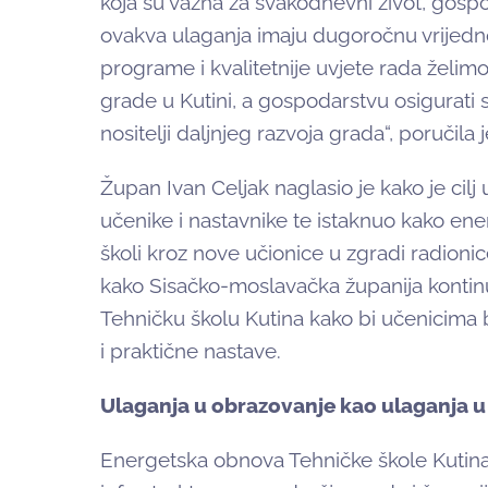
koja su važna za svakodnevni život, gospo
ovakva ulaganja imaju dugoročnu vrijedno
programe i kvalitetnije uvjete rada želi
grade u Kutini, a gospodarstvu osigurati 
nositelji daljnjeg razvoja grada“, poručila 
Župan Ivan Celjak naglasio je kako je cilj u
učenike i nastavnike te istaknuo kako en
školi kroz nove učionice u zgradi radionic
kako Sisačko-moslavačka županija kontin
Tehničku školu Kutina kako bi učenicima 
i praktične nastave.
Ulaganja u obrazovanje kao ulaganja 
Energetska obnova Tehničke škole Kutina 