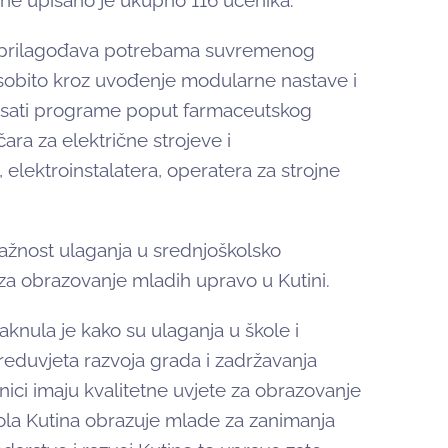
ine upisano je ukupno 116 učenika.
no prilagođava potrebama suvremenog
osobito kroz uvođenje modularne nastave i
isati programe poput farmaceutskog
ara za električne strojeve i
, elektroinstalatera, operatera za strojne
ažnost ulaganja u srednjoškolsko
 za obrazovanje mladih upravo u Kutini.
knula je kako su ulaganja u škole i
eduvjeta razvoja grada i zadržavanja
nici imaju kvalitetne uvjete za obrazovanje
ola Kutina obrazuje mlade za zanimanja