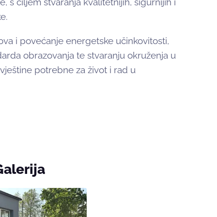
s ciljem stvaranja kvalitetnijih, sigurnijih i
e.
va i povećanje energetske učinkovitosti,
darda obrazovanja te stvaranju okruženja u
 vještine potrebne za život i rad u
Galerija