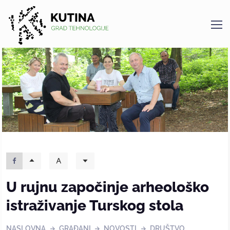
Kutina
U rujnu započinje arheološko
istraživanje Turskog stola
NASLOVNA
GRAĐANI
NOVOSTI
DRUŠTVO