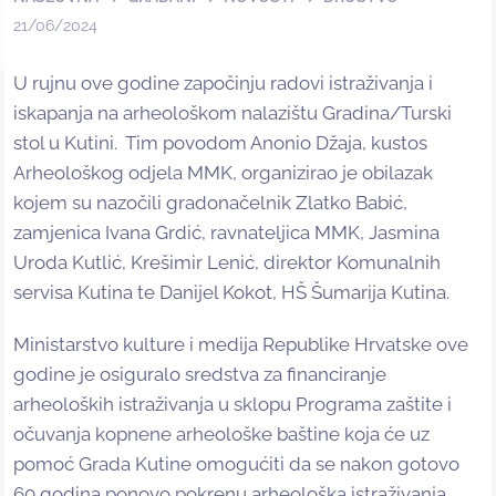
21/06/2024
U rujnu ove godine započinju radovi istraživanja i
iskapanja na arheološkom nalazištu Gradina/Turski
stol u Kutini. Tim povodom Anonio Džaja, kustos
Arheološkog odjela MMK, organizirao je obilazak
kojem su nazočili gradonačelnik Zlatko Babić,
zamjenica Ivana Grdić, ravnateljica MMK, Jasmina
Uroda Kutlić, Krešimir Lenić, direktor Komunalnih
servisa Kutina te Danijel Kokot, HŠ Šumarija Kutina.
Ministarstvo kulture i medija Republike Hrvatske ove
godine je osiguralo sredstva za financiranje
arheoloških istraživanja u sklopu Programa zaštite i
očuvanja kopnene arheološke baštine koja će uz
pomoć Grada Kutine omogućiti da se nakon gotovo
60 godina ponovo pokrenu arheološka istraživanja