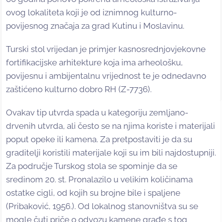
ovog lokaliteta koji je od iznimnog kulturno-
povijesnog značaja za grad Kutinu i Moslavinu.
Turski stol vrijedan je primjer kasnosrednjovjekovne
fortifikacijske arhitekture koja ima arheološku,
povijesnu i ambijentalnu vrijednost te je odnedavno
zaštićeno kulturno dobro RH (Z-7736).
Ovakav tip utvrda spada u kategoriju zemljano-
drvenih utvrda, ali često se na njima koriste i materijali
poput opeke ili kamena. Za pretpostaviti je da su
graditelji koristili materijale koji su im bili najdostupniji.
Za područje Turskog stola se spominje da se
sredinom 20. st. Pronalazilo u velikim količinama
ostatke cigli, od kojih su brojne bile i spaljene
(Pribaković, 1956.). Od lokalnog stanovništva su se
mogle čuti priče o odvozu kamene građe s tog