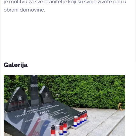
je molitvu za sve branitelje koji su svoje živote dali u
obrani domovine.
Galerija