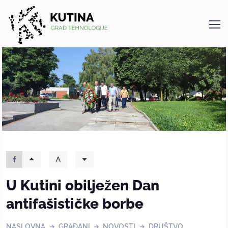
Kutina
U Kutini obilježen Dan
antifašističke borbe
NASLOVNA
GRAĐANI
NOVOSTI
DRUŠTVO