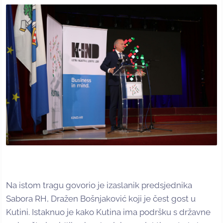
Na istom tragu govorio je izaslanik predsjednika
Sabora RH, Dražen Bošnjaković koji je čest gost u
Kutini. Istaknuo je kako Kutina ima podršku s državne