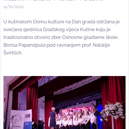
11/11/2022
U kutinskom Domu kulture na Dan grada održana je
svečana sjednica Gradskog vijeća Kutine koju je
tradicionalno otvorio zbor Osnovne glazbene škole
Borisa Papandpula pod ravnanjem prof. Natalije
Švirtlich.