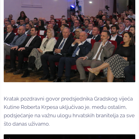
Kratak pozdravni govor predsjednika Gradskog vijeća
Kutine Roberta Krpesa uključivao je, među ostalim,
podsjećanje na važnu ulogu hrvatskih branitelja za sve
što danas uživamo.