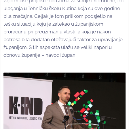
zajedničke projekte od Doma za starije i nemoćne, do
ulaganja u Tehničku školu Kutina koja su ove godine
bila značajna. Celjak je tom prilikom podsjetio na
tešku situaciju koju je zatekao u županijskom
proračunu pri preuzimanju vlasti, a koja je nakon
potresa bila dodatan otežavajući faktor za upravljanje
županijom. S tih aspekata ulažu se veliki napori u
obnovu županije – navodi župan.