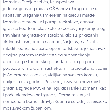
Izgradnja Dječjeg vrtića, te uspostava
jednosmjenskog rada u OŠ Banova Jaruga, dio su
kapitalnih ulaganja usmjerenih na djecu i mlade.
Izgradnja dvorane IV i pump track staze, obnova
igrališta kod Tehničke škole, te postavljanje umjetnog
travnjaka na gradskom stadionu dio su prikazanih
aktivnosti usmjerenih na poboljšanje uvjeta života
mladih, odnosno sporta općenito. Istaknut je nastavak
dodjele potpora raznih vrsta od sufinanciranja
učeničkog i studentskog standarda, do potpora
poduzetnicima. Od infrastrukturnih projekata najvažniji
je Aglomeracija koja je, vidljiva na svakom koraku,
obilježila ovu godinu. Prikazan je završen novi most,
gradnja zgrade POS-a na Trgu dr. Franje Tuđmana, kao
i početak radova na izgradnji Doma za starije i
nemoćne u Domu zdravlja Kutina u suradnji sa Sisačko
moslavačkom županijom.