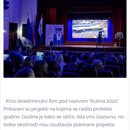
Kroz desetminutni film pod nazivom “Kutina 2022.”
Prikazani su projekti na kojima se radilo protekle
godine. Godina je kako se ističe, bila vrlo izazovna, no
teške okolnosti nisu zaustavile planirane projekte.