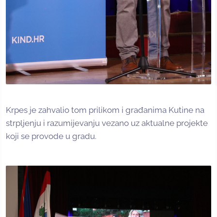
Krpes je zahvalio tom prilikom i građanima Kutine na
strpljenju i razumijevanju vezano uz aktualne projekte
koji se provode u gradu.