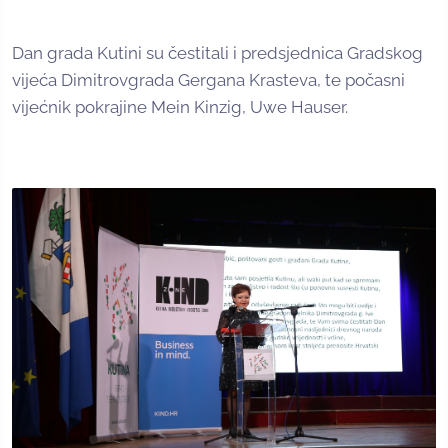
Dan grada Kutini su čestitali i predsjednica Gradskog
vijeća Dimitrovgrada Gergana Krasteva, te počasni
vijećnik pokrajine Mein Kinzig, Uwe Hauser.