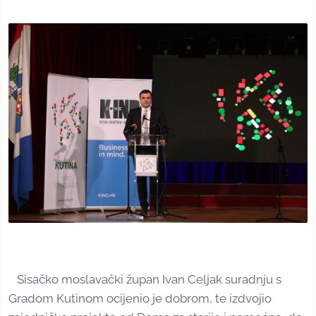
Sisačko moslavački župan Ivan Celjak suradnju s
Gradom Kutinom ocijenio je dobrom, te izdvojio