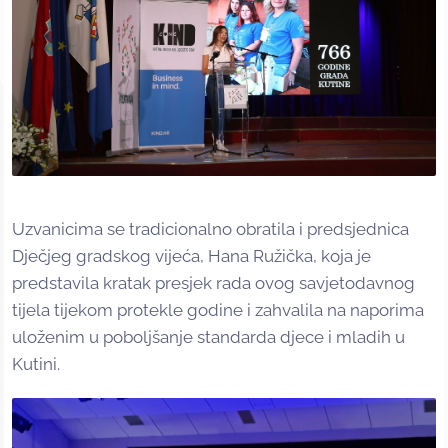
Uzvanicima se tradicionalno obratila i predsjednica
Dječjeg gradskog vijeća, Hana Ružička, koja je
predstavila kratak presjek rada ovog savjetodavnog
tijela tijekom protekle godine i zahvalila na naporima
uloženim u poboljšanje standarda djece i mladih u
Kutini.