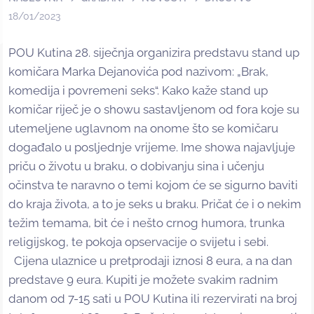
18/01/2023
POU Kutina 28. siječnja organizira predstavu stand up
komičara Marka Dejanovića pod nazivom: „Brak,
komedija i povremeni seks“. Kako kaže stand up
komičar riječ je o showu sastavljenom od fora koje su
utemeljene uglavnom na onome što se komičaru
događalo u posljednje vrijeme. Ime showa najavljuje
priču o životu u braku, o dobivanju sina i učenju
očinstva te naravno o temi kojom će se sigurno baviti
do kraja života, a to je seks u braku. Pričat će i o nekim
težim temama, bit će i nešto crnog humora, trunka
religijskog, te pokoja opservacije o svijetu i sebi.
Cijena ulaznice u pretprodaji iznosi 8 eura, a na dan
predstave 9 eura. Kupiti je možete svakim radnim
danom od 7-15 sati u POU Kutina ili rezervirati na broj