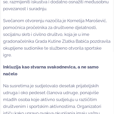
se, razmijeniti iskustva i dodatno osnažiti međusobnu
povezanost i suradnju.
Svečanom otvorenju nazočila je Kornelija Marošević,
pomoćnica pročelnika za društvene djelatnosti,
socijalnu skrb i civilno društvo, koja je u ime
gradonačelnika Grada Kutine Zlatka Babića pozdravila
okupljene sudionike te službeno otvorila sportske
igre.
Inkluzija kao stvarna svakodnevica, a ne samo
načelo
Na susretima je sudjelovalo desetak prijateljskih
udruga i oko pedeset članova udruge, ponajviše
mlađih osoba koje aktivno sudjeluju u različitim
društvenim i sportskim aktivnostima. Organizatori
ističu kako upravo ovakva okupljanja imaju važnu