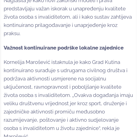
Naglasila je kako novi zakonski modeli i prava
predstavljaju važan iskorak u unapređenju kvalitete
života osoba s invaliditetom, ali i kako sustav zahtijeva
kontinuirano prilagođavanje i unaprjeđenje kroz
praksu.
Važnost kontinuirane podrške lokalne zajednice
Kornelija Marošević istaknula je kako Grad Kutina
kontinuirano surađuje s udrugama civilnog društva i
podržava aktivnosti usmjerene na socijalnu
uključenost, ravnopravnost i poboljšanje kvalitete
života osoba s invaliditetom. „Ovakva događanja imaju
veliku društvenu vrijednost jer kroz sport, druženje i
zajedničke aktivnosti promiču međusobno
razumijevanje, poštovanje i aktivno sudjelovanje
osoba s invaliditetom u životu zajednice“, rekla je
Marošević.