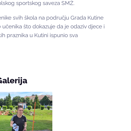
 školskog sportskog saveza SMŽ.
enike svih škola na području Grada Kutine
50 učenika što dokazuje da je odaziv djece i
ih praznika u Kutini ispunio sva
Galerija