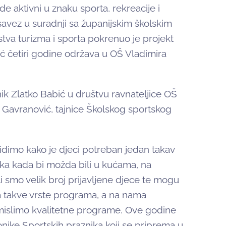
e aktivni u znaku sporta, rekreacije i
 savez u suradnji sa županijskim školskim
tva turizma i sporta pokrenuo je projekt
eć četiri godine održava u OŠ Vladimira
ik Zlatko Babić u društvu ravnateljice OŠ
e Gavranović, tajnice Školskog sportskog
idimo kako je djeci potreban jedan takav
ika kada bi možda bili u kućama, na
i smo velik broj prijavljene djece te mogu
za takve vrste programa, a na nama
mislimo kvalitetne programe. Ove godine
onike Sportskih praznika koji se priprema u