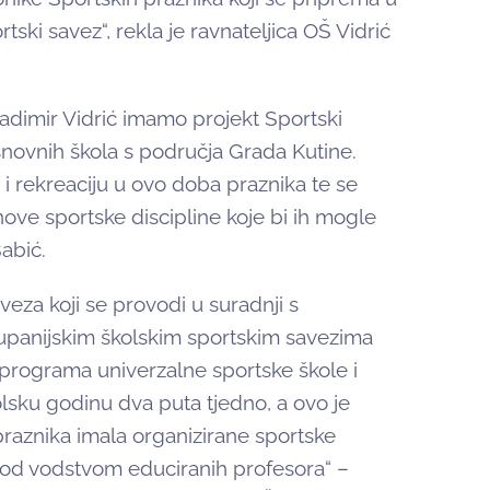
ortski savez“, rekla je ravnateljica OŠ Vidrić
ladimir Vidrić imamo projekt Sportski
osnovnih škola s područja Grada Kutine.
 i rekreaciju u ovo doba praznika te se
nove sportske discipline koje bi ih mogle
abić.
eza koji se provodi u suradnji s
 županijskim školskim sportskim savezima
 programa univerzalne sportske škole i
kolsku godinu dva puta tjedno, a ovo je
 praznika imala organizirane sportske
pod vodstvom educiranih profesora“ –