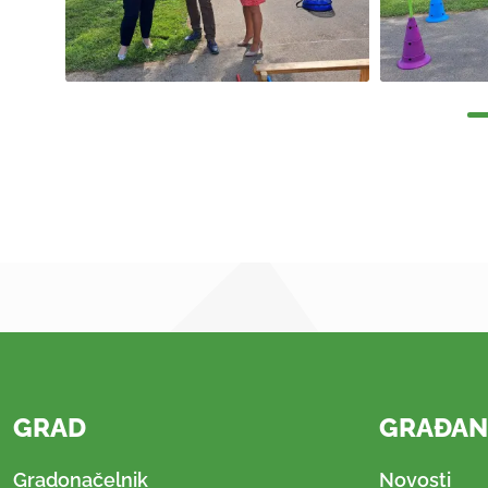
GRAD
GRAĐAN
Gradonačelnik
Novosti