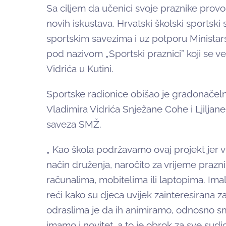
Sa ciljem da učenici svoje praznike provod
novih iskustava, Hrvatski školski sportski
sportskim savezima i uz potporu Ministars
pod nazivom „Sportski praznici” koji se v
Vidrića u Kutini.
Sportske radionice obišao je gradonačeln
Vladimira Vidrića Snježane Cohe i Ljiljan
saveza SMŽ.
„ Kao škola podržavamo ovaj projekt jer v
način druženja, naročito za vrijeme prazn
računalima, mobitelima ili laptopima. Imal
reći kako su djeca uvijek zainteresirana 
odraslima je da ih animiramo, odnosno s
imamo i novitet, a to je obrok za sve sudi